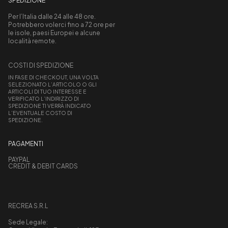
SPEDIZIONE
Per l’Italia dalle 24 alle 48 ore.
Potrebbero volerci fino a 72 ore per
le isole, paesi Europei e alcune
località remote.
COSTI DI SPEDIZIONE
IN FASE DI CHECKOUT, UNA VOLTA
SELEZIONATO L’ARTICOLO O GLI
ARTICOLI DI TUO INTERESSE E
VERIFICATO L’INDIRIZZO DI
SPEDIZIONE TI VERRÀ INDICATO
L’EVENTUALE COSTO DI
SPEDIZIONE.
PAGAMENTI
PAYPAL
CREDIT & DEBIT CARDS
RECREA S.R.L
Sede Legale: