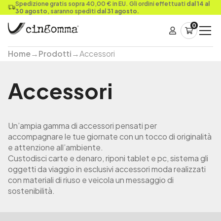
Spedizione gratis sopra 40,00 € in EU. Gli ordini effettuati
dal 14 al
30 agosto
, saranno spediti
dal 31 agosto.
0
Home
→
Prodotti
→
Accessori
Accessori
Un’ampia gamma di accessori pensati per
accompagnare le tue giornate con un tocco di originalità
e attenzione all’ambiente.
Custodisci carte e denaro, riponi tablet e pc, sistema gli
oggetti da viaggio in esclusivi accessori moda realizzati
con materiali di riuso e veicola un messaggio di
sostenibilità.