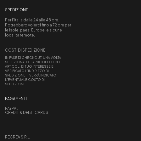
SPEDIZIONE
Per l’Italia dalle 24 alle 48 ore.
Potrebbero volerci fino a 72 ore per
le isole, paesi Europei e alcune
località remote.
COSTI DI SPEDIZIONE
IN FASE DI CHECKOUT, UNA VOLTA
SELEZIONATO L’ARTICOLO O GLI
ARTICOLI DI TUO INTERESSE E
VERIFICATO L’INDIRIZZO DI
SPEDIZIONE TI VERRÀ INDICATO
L’EVENTUALE COSTO DI
SPEDIZIONE.
PAGAMENTI
PAYPAL
CREDIT & DEBIT CARDS
RECREA S.R.L