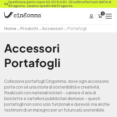
Spedizione gratis sopra 40,00 € in EU. Gli ordini effettuati
dal 14 al
30 agosto
, saranno spediti
dal 31 agosto.
0
Home
→
Prodotti
→
Accessori
→
Portafogli
Accessori
Portafogli
Collezione portafogli Cingomma, dove ogni accessorio
porta con sé una storia di sostenibilità e creatività.
Realizzati con materiali riciclati – camere d’aria di
biciclette e cartelloni pubblicitari dismessi – questi
portafogli non sono solo funzionali e durevoli, ma anche
testimoni di un impegno per un futuro più sostenibile.