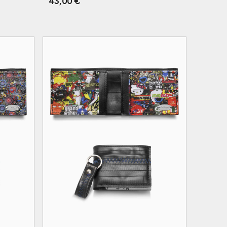
43,00
€