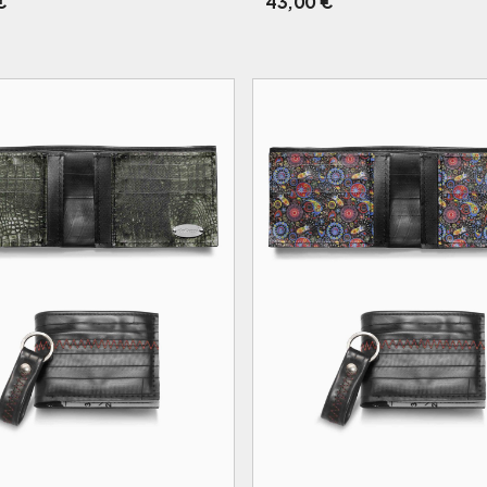
€
43,00
€