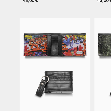
43,00
€
43,00