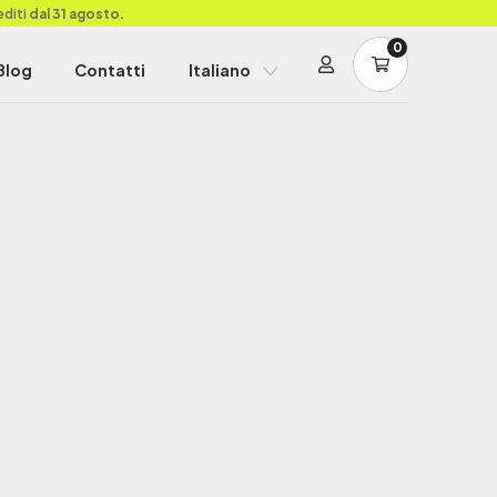
editi
dal 31 agosto.
0
Blog
Contatti
Italiano