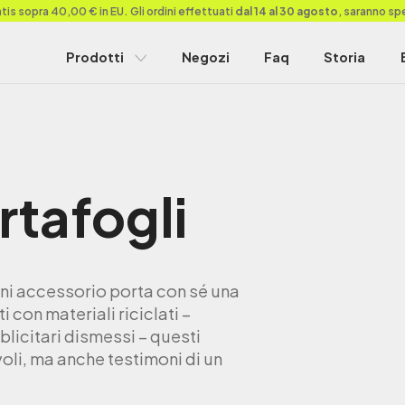
is sopra 40,00 € in EU. Gli ordini effettuati
dal 14 al 30 agosto
, saranno sp
Prodotti
Negozi
Faq
Storia
rtafogli
i accessorio porta con sé una
i con materiali riciclati –
blicitari dismessi – questi
oli, ma anche testimoni di un