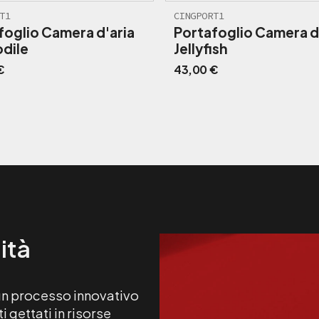
T1
CINGPORT1
foglio Camera d'aria
Portafoglio Camera d
dile
Jellyfish
€
43,00
€
ità
 un processo innovativo
 gettati in risorse