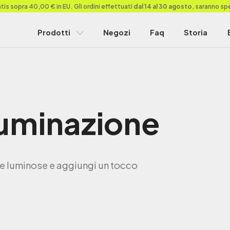
is sopra 40,00 € in EU. Gli ordini effettuati
dal 14 al 30 agosto
, saranno sp
Prodotti
Negozi
Faq
Storia
luminazione
ere luminose e aggiungi un tocco