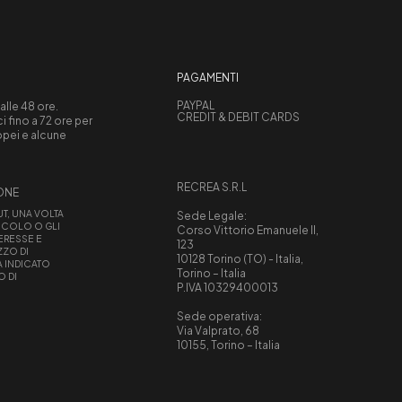
PAGAMENTI
PAYPAL
 alle 48 ore.
CREDIT & DEBIT CARDS
 fino a 72 ore per
ropei e alcune
RECREA S.R.L
IONE
UT, UNA VOLTA
Sede Legale:
ICOLO O GLI
Corso Vittorio Emanuele II,
TERESSE E
123
ZZO DI
10128 Torino (TO) - Italia,
À INDICATO
Torino – Italia
O DI
P.IVA 10329400013
Sede operativa:
Via Valprato, 68
10155, Torino – Italia