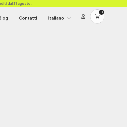
editi
dal 31 agosto.
0
Blog
Contatti
Italiano