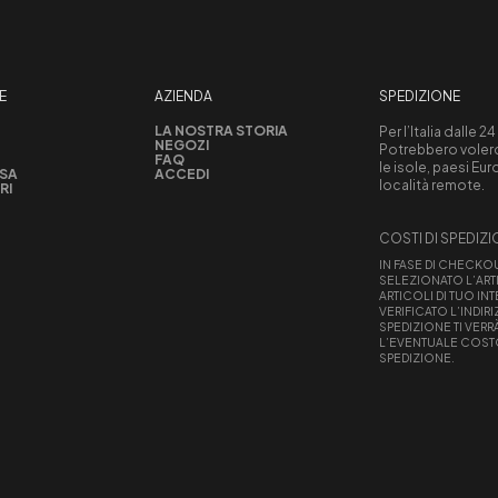
E
AZIENDA
SPEDIZIONE
LA NOSTRA STORIA
Per l’Italia dalle 24
NEGOZI
Potrebbero volerci
FAQ
le isole, paesi Eu
ASA
ACCEDI
località remote.
RI
COSTI DI SPEDIZ
IN FASE DI CHECKO
SELEZIONATO L’ART
ARTICOLI DI TUO IN
VERIFICATO L’INDIRI
SPEDIZIONE TI VERR
L’EVENTUALE COST
SPEDIZIONE.