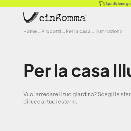
Spedizione grat
Home
→
Prodotti
→
Per la casa
→
Illuminazione
Per la casa
Il
Vuoi arredare il tuo giardino? Scegli le sf
di luce ai tuoi esterni.