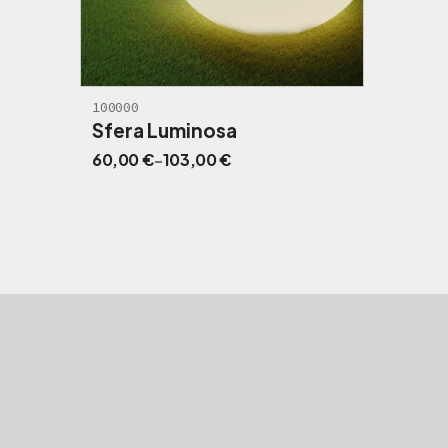
100000
Sfera Luminosa
F
60,00
€
-
103,00
€
a
s
c
i
a
d
i
p
r
e
z
z
o
: