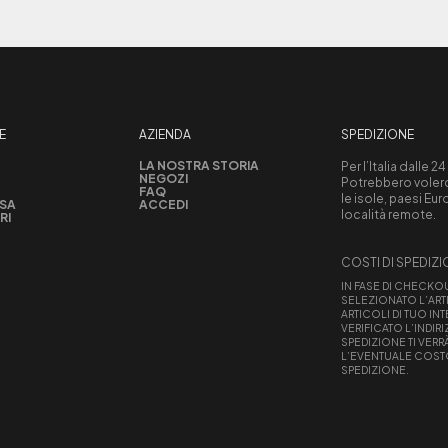
E
AZIENDA
SPEDIZIONE
LA NOSTRA STORIA
Per l’Italia dalle 24
NEGOZI
Potrebbero volerci
FAQ
le isole, paesi Eu
ASA
ACCEDI
località remote.
RI
COSTI DI SPEDIZ
IN FASE DI CHECKO
SELEZIONATO L’ART
ARTICOLI DI TUO IN
VERIFICATO L’INDIRI
SPEDIZIONE TI VERR
L’EVENTUALE COST
SPEDIZIONE.