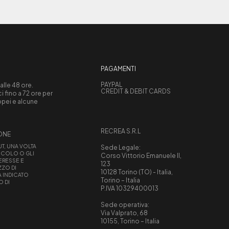
PAGAMENTI
PAYPAL
 alle 48 ore.
CREDIT & DEBIT CARDS
 fino a 72 ore per
ropei e alcune
RECREA S.R.L
IONE
UT, UNA VOLTA
Sede Legale:
ICOLO O GLI
Corso Vittorio Emanuele II,
TERESSE E
123
ZZO DI
10128 Torino (TO) - Italia,
À INDICATO
Torino – Italia
O DI
P.IVA 10329400013
Sede operativa:
Via Valprato, 68
10155, Torino – Italia