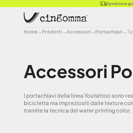
Spedizione grat
Home
→
Prodotti
→
Accessori
→
Portachiavi
→
Ta
Accessori
Po
I portachiavi della linea Youtattoo sono rea
bicicletta ma impreziositi
dalle texture col
tramite la tecnica del water printing color.