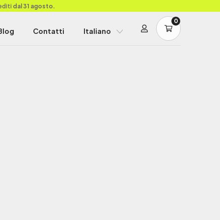
editi
dal 31 agosto.
0
Blog
Contatti
Italiano