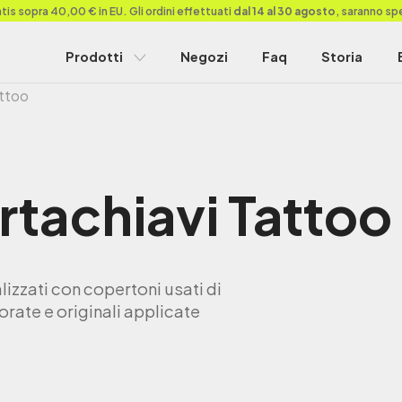
is sopra 40,00 € in EU. Gli ordini effettuati
dal 14 al 30 agosto
, saranno sp
Prodotti
Negozi
Faq
Storia
ttoo
rtachiavi
Tattoo
lizzati con copertoni usati di
orate e originali applicate