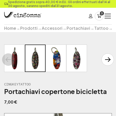
Spedizione gratis sopra 40,00 € in EU. Gli ordini effettuati
dal 14 al
30 agosto
, saranno spediti
dal 31 agosto.
0
Home
→
Prodotti
→
Accessori
→
Portachiavi
→
Tattoo
→
P
CINGKEYTATTOO
Portachiavi copertone bicicletta
7,00
€