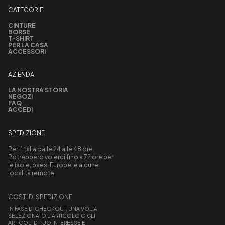
CATEGORIE
CINTURE
BORSE
T-SHIRT
PER LA CASA
ACCESSORI
AZIENDA
LA NOSTRA STORIA
NEGOZI
FAQ
ACCEDI
SPEDIZIONE
Per l’Italia dalle 24 alle 48 ore.
Potrebbero volerci fino a 72 ore per
le isole, paesi Europei e alcune
località remote.
COSTI DI SPEDIZIONE
IN FASE DI CHECKOUT, UNA VOLTA
SELEZIONATO L’ARTICOLO O GLI
ARTICOLI DI TUO INTERESSE E