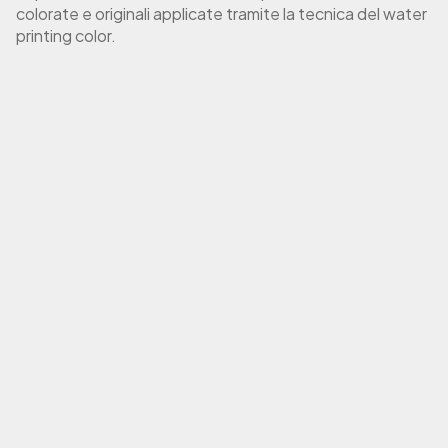
T
colorate e originali applicate tramite la tecnica del water
T
printing color.
O
O
P
o
r
t
a
c
h
i
a
v
i
c
o
p
e
r
t
o