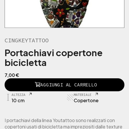
CINGKEYTATTOO
Portachiavi copertone
bicicletta
7,00
€
C
AGGIUNGI AL CARRELLO
I
N
ALTEZZA
MATERIALE
G
10 cm
Copertone
K
E
Y
I portachiavi della linea Youtattoo sono realizzati con
T
copertoni usati di bicicletta ma impreziositi
dalle texture
A