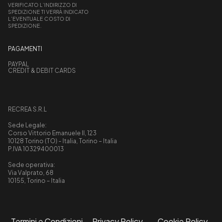
VERIFICATO L’INDIRIZZO DI
SPEDIZIONE TI VERRÀ INDICATO
L’EVENTUALE COSTO DI
SPEDIZIONE.
PAGAMENTI
PAYPAL
CREDIT & DEBIT CARDS
RECREA S.R.L
Sede Legale:
Corso Vittorio Emanuele II, 123
10128 Torino (TO) - Italia, Torino – Italia
P.IVA 10329400013
Sede operativa:
Via Valprato, 68
10155, Torino – Italia
Termini e Condizioni
–
Privacy Policy
–
Cookie Policy