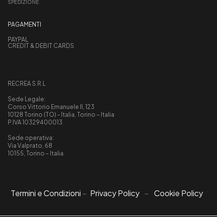
SPEDIZIONE.
PAGAMENTI
PAYPAL
CREDIT & DEBIT CARDS
RECREA S.R.L
Sede Legale:
Corso Vittorio Emanuele II, 123
10128 Torino (TO) - Italia, Torino – Italia
P.IVA 10329400013
Sede operativa:
Via Valprato, 68
10155, Torino – Italia
Termini e Condizioni
–
Privacy Policy
–
Cookie Policy