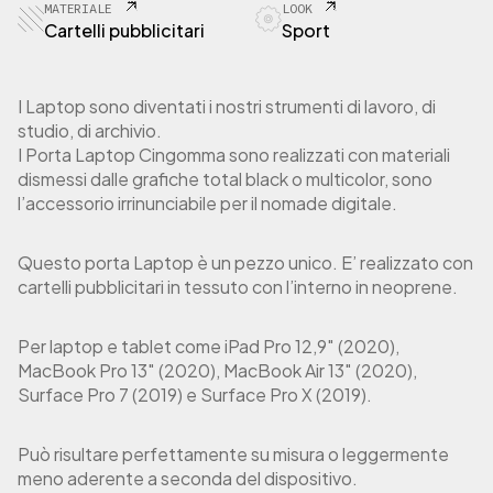
1
MATERIALE
LOOK
C
Cartelli pubblicitari
Sport
u
s
t
I Laptop sono diventati i nostri strumenti di lavoro, di
o
studio, di archivio.
d
I Porta Laptop Cingomma sono realizzati con materiali
i
dismessi dalle grafiche total black o multicolor, sono
a
l’accessorio irrinunciabile per il nomade digitale.
L
a
p
Questo porta Laptop è un pezzo unico. E’ realizzato con
t
cartelli pubblicitari in tessuto con l’interno in neoprene.
o
p
1
Per laptop e tablet come iPad Pro 12,9″ (2020),
2
MacBook Pro 13″ (2020), MacBook Air 13″ (2020),
"
Surface Pro 7 (2019) e Surface Pro X (2019).
/
1
3
Può risultare perfettamente su misura o leggermente
"
meno aderente a seconda del dispositivo.
S