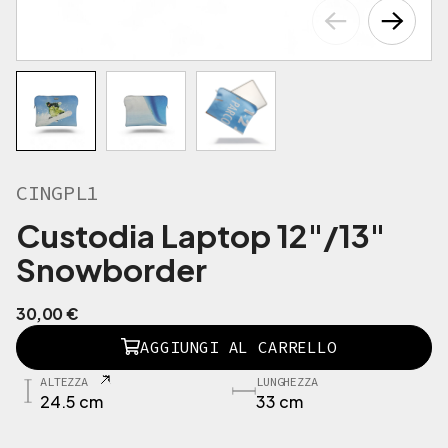
CINGPL1
Custodia Laptop 12"/13"
Snowborder
30,00
€
C
AGGIUNGI AL CARRELLO
I
N
ALTEZZA
LUNGHEZZA
G
24.5 cm
33 cm
P
L