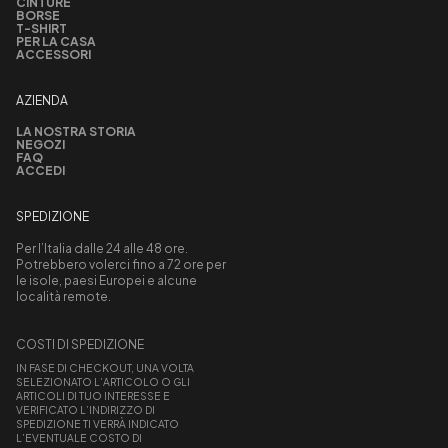
CINTURE
BORSE
T-SHIRT
PER LA CASA
ACCESSORI
AZIENDA
LA NOSTRA STORIA
NEGOZI
FAQ
ACCEDI
SPEDIZIONE
Per l’Italia dalle 24 alle 48 ore.
Potrebbero volerci fino a 72 ore per
le isole, paesi Europei e alcune
località remote.
COSTI DI SPEDIZIONE
IN FASE DI CHECKOUT, UNA VOLTA
SELEZIONATO L’ARTICOLO O GLI
ARTICOLI DI TUO INTERESSE E
VERIFICATO L’INDIRIZZO DI
SPEDIZIONE TI VERRÀ INDICATO
L’EVENTUALE COSTO DI