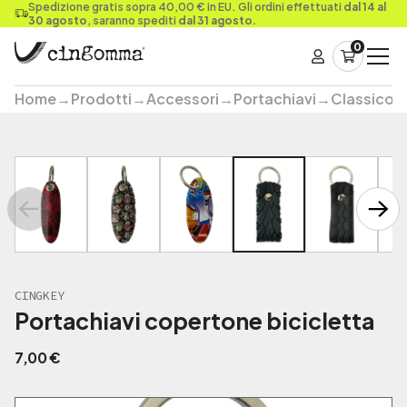
Spedizione gratis sopra 40,00 € in EU. Gli ordini effettuati
dal 14 al
30 agosto
, saranno spediti
dal 31 agosto.
0
Home
→
Prodotti
→
Accessori
→
Portachiavi
→
Classico
CINGKEY
Portachiavi copertone bicicletta
7,00
€