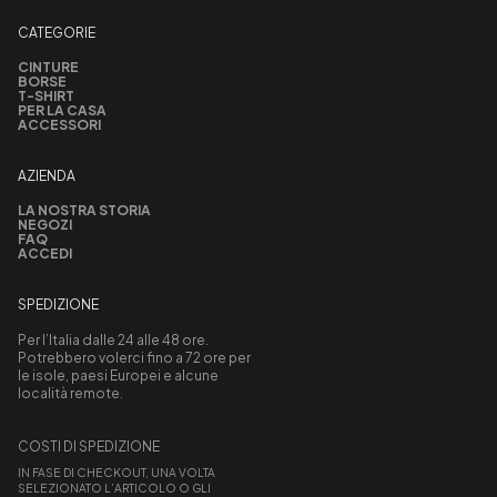
CATEGORIE
CINTURE
BORSE
T-SHIRT
PER LA CASA
ACCESSORI
AZIENDA
LA NOSTRA STORIA
NEGOZI
FAQ
ACCEDI
SPEDIZIONE
Per l’Italia dalle 24 alle 48 ore.
Potrebbero volerci fino a 72 ore per
le isole, paesi Europei e alcune
località remote.
COSTI DI SPEDIZIONE
IN FASE DI CHECKOUT, UNA VOLTA
SELEZIONATO L’ARTICOLO O GLI