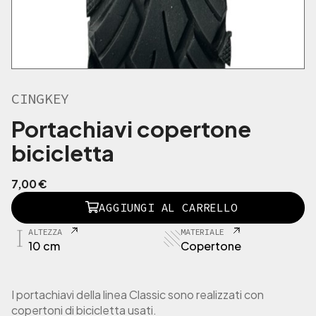
CINGKEY
Portachiavi copertone
bicicletta
7,00
€
C
AGGIUNGI AL CARRELLO
I
N
ALTEZZA
MATERIALE
G
10 cm
Copertone
K
E
Y
I portachiavi della linea Classic sono realizzati con
P
copertoni di bicicletta usati.
o