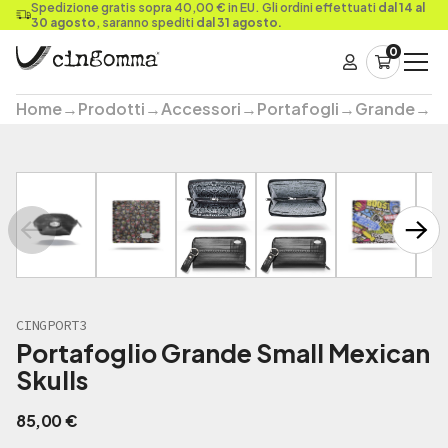
Spedizione gratis sopra 40,00 € in EU. Gli ordini effettuati
dal 14 al
30 agosto
, saranno spediti
dal 31 agosto.
0
Home
→
Prodotti
→
Accessori
→
Portafogli
→
Grande
→
Po
CINGPORT3
Portafoglio Grande Small Mexican
Skulls
85,00
€