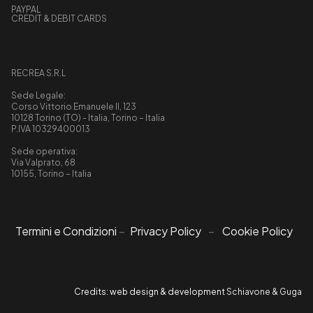
PAYPAL
CREDIT & DEBIT CARDS
RECREA S.R.L
Sede Legale:
Corso Vittorio Emanuele II, 123
10128 Torino (TO) - Italia, Torino – Italia
P.IVA 10329400013
Sede operativa:
Via Valprato, 68
10155, Torino – Italia
Termini e Condizioni
–
Privacy Policy
–
Cookie Policy
Credits: web design & development
Schiavone & Guga