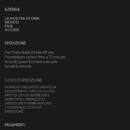
AZIENDA
LA NOSTRA STORIA
NEGOZI
FAQ
ACCEDI
SPEDIZIONE
Per l’Italia dalle 24 alle 48 ore.
Potrebbero volerci fino a 72 ore per
le isole, paesi Europei e alcune
località remote.
COSTI DI SPEDIZIONE
IN FASE DI CHECKOUT, UNA VOLTA
SELEZIONATO L’ARTICOLO O GLI
ARTICOLI DI TUO INTERESSE E
VERIFICATO L’INDIRIZZO DI
SPEDIZIONE TI VERRÀ INDICATO
L’EVENTUALE COSTO DI
SPEDIZIONE.
PAGAMENTI