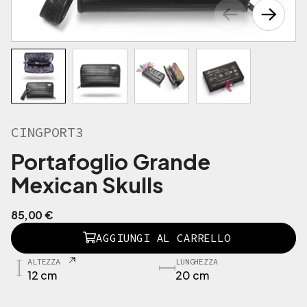
CINGPORT3
Portafoglio Grande
Mexican Skulls
85,00
€
C
AGGIUNGI AL CARRELLO
I
N
ALTEZZA
LUNGHEZZA
G
12 cm
20 cm
P
O