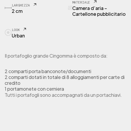
R
MATERIALE
LARGHEZZA
T
Camera d’aria –
2 cm
3
Cartellone pubblicitario
P
o
LOOK
r
Urban
t
a
f
o
Il portafoglio grande Cingomma è composto da:
g
l
2 comparti porta banconote/documenti
i
2 comparti dotati in totale di 8 alloggiamenti per carte di
o
credito
G
1 portamonete con cerniera
r
Tutti i portafogli sono accompagnati da un portachiavi.
a
n
d
e
M
e
x