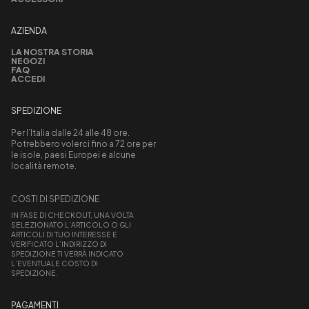
AZIENDA
LA NOSTRA STORIA
NEGOZI
FAQ
ACCEDI
SPEDIZIONE
Per l’Italia dalle 24 alle 48 ore.
Potrebbero volerci fino a 72 ore per
le isole, paesi Europei e alcune
località remote.
COSTI DI SPEDIZIONE
IN FASE DI CHECKOUT, UNA VOLTA
SELEZIONATO L’ARTICOLO O GLI
ARTICOLI DI TUO INTERESSE E
VERIFICATO L’INDIRIZZO DI
SPEDIZIONE TI VERRÀ INDICATO
L’EVENTUALE COSTO DI
SPEDIZIONE.
PAGAMENTI