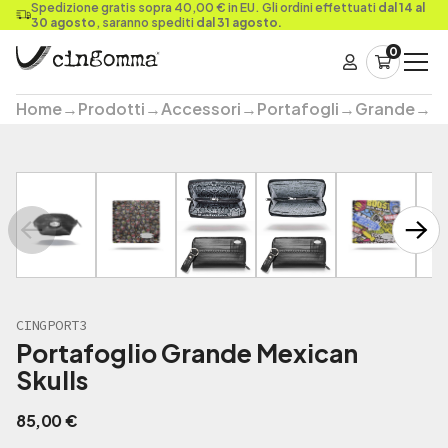
Spedizione gratis sopra 40,00 € in EU. Gli ordini effettuati
dal 14 al
30 agosto
, saranno spediti
dal 31 agosto.
0
Home
→
Prodotti
→
Accessori
→
Portafogli
→
Grande
→
Po
CINGPORT3
Portafoglio Grande Mexican
Skulls
85,00
€