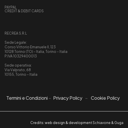
PAYPAL
CREDIT & DEBIT CARDS
RECREA S.R.L
Sede Legale:
Corso Vittorio Emanuele II, 123
10128 Torino (TO) - Italia, Torino – Italia
P.IVA 10329400013
Sede operativa:
Via Valprato, 68
10155, Torino – Italia
Termini e Condizioni
–
Privacy Policy
–
Cookie Policy
Credits: web design & development
Schiavone & Guga