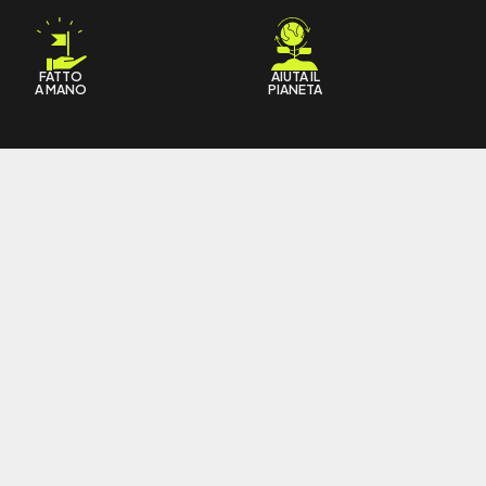
FATTO
AIUTA IL
A MANO
PIANETA