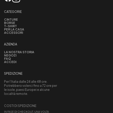
CATEGORIE
CINTURE
BORSE
T-SHIRT
PER LA CASA
ACCESSORI
AZIENDA
LA NOSTRA STORIA
NEGOZI
FAQ
ACCEDI
SPEDIZIONE
Per l’Italia dalle 24 alle 48 ore.
Potrebbero volerci fino a 72 ore per
le isole, paesi Europei e alcune
località remote.
COSTI DI SPEDIZIONE
IN FASE DI CHECKOUT, UNA VOLTA