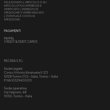
SELEZIONATO L’ARTICOLO O GLI
ARTICOLI DI TUO INTERESSE E
VERIFICATO L’INDIRIZZO DI
SPEDIZIONE TI VERRÀ INDICATO
L’EVENTUALE COSTO DI
SPEDIZIONE.
PAGAMENTI
PAYPAL
CREDIT & DEBIT CARDS
RECREA S.R.L
Sede Legale:
Corso Vittorio Emanuele II, 123
10128 Torino (TO) - Italia, Torino – Italia
P.IVA 10329400013
Sede operativa:
Via Valprato, 68
10155, Torino – Italia