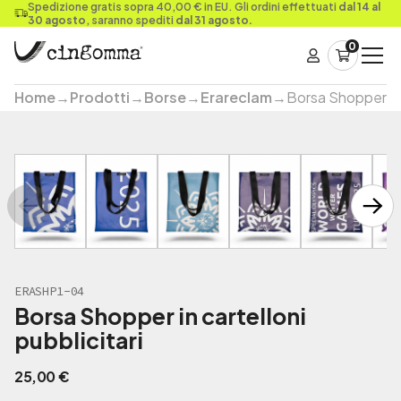
Spedizione gratis sopra 40,00 € in EU. Gli ordini effettuati
dal 14 al
30 agosto
, saranno spediti
dal 31 agosto.
0
Home
→
Prodotti
→
Borse
→
Erareclam
→
Borsa Shopper in c
ERASHP1-04
Borsa Shopper in cartelloni
pubblicitari
25,00
€