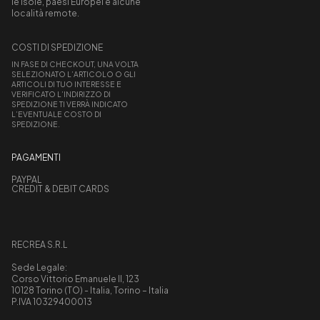
le isole, paesi Europei e alcune
località remote.
COSTI DI SPEDIZIONE
IN FASE DI CHECKOUT, UNA VOLTA
SELEZIONATO L’ARTICOLO O GLI
ARTICOLI DI TUO INTERESSE E
VERIFICATO L’INDIRIZZO DI
SPEDIZIONE TI VERRÀ INDICATO
L’EVENTUALE COSTO DI
SPEDIZIONE.
PAGAMENTI
PAYPAL
CREDIT & DEBIT CARDS
RECREA S.R.L
Sede Legale:
Corso Vittorio Emanuele II, 123
10128 Torino (TO) - Italia, Torino – Italia
P.IVA 10329400013