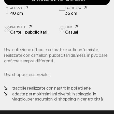
S
H
ALTEZZA
LARGHEZZA
P
40 cm
35 cm
1
-
0
MATERIALE
LOOK
9
Cartelli pubblicitari
Casual
B
o
r
Una collezione di borse colorate e anticonformiste,
s
realizzate con cartelloni pubblicitari dismessi in pvc dalle
a
grafiche sempre differenti.
S
h
o
Una shopper essenziale:
p
p
e
tracolle realizzate con nastro in polietilene
r
adatta per moltissimi usi diversi: in spiaggia, in
i
viaggio, per escursioni di shopping in centro città
n
c
a