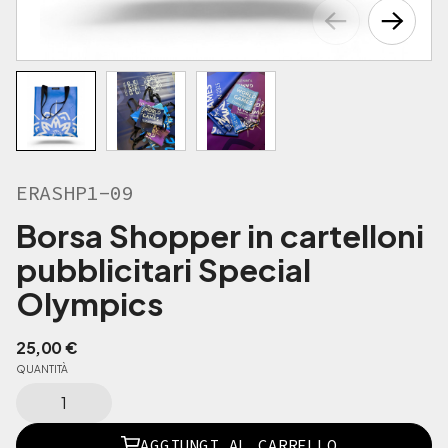
ERASHP1-09
Borsa Shopper in cartelloni
pubblicitari Special
Olympics
25,00
€
QUANTITÀ
E
R
A
AGGIUNGI AL CARRELLO