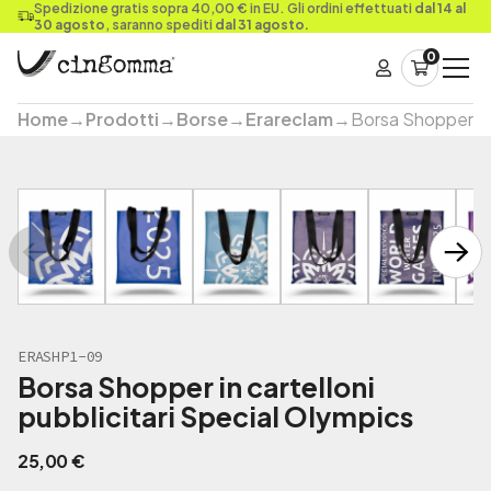
Spedizione gratis sopra 40,00 € in EU. Gli ordini effettuati
dal 14 al
30 agosto
, saranno spediti
dal 31 agosto.
0
Home
→
Prodotti
→
Borse
→
Erareclam
→
Borsa Shopper in 
ERASHP1-09
Borsa Shopper in cartelloni
pubblicitari Special Olympics
25,00
€