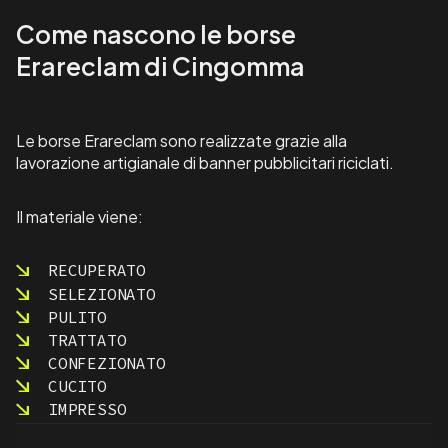
r
Come nascono le borse
t
e
Erareclam di Cingomma
l
l
o
n
Le borse Erareclam sono realizzate grazie alla
i
lavorazione artigianale di banner pubblicitari riciclati.
p
u
b
Il materiale viene:
b
l
RECUPERATO
i
SELEZIONATO
c
i
PULITO
t
TRATTATO
a
CONFEZIONATO
r
CUCITO
i
IMPRESSO
S
p