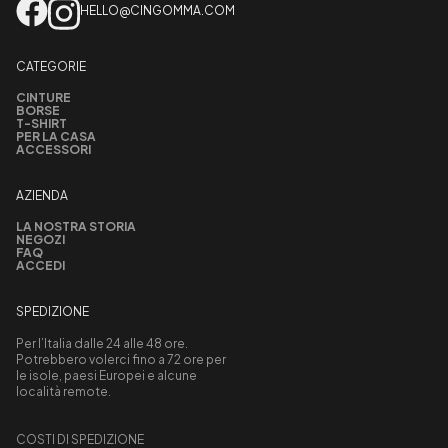
HELLO@CINGOMMA.COM
CATEGORIE
CINTURE
BORSE
T-SHIRT
PER LA CASA
ACCESSORI
AZIENDA
LA NOSTRA STORIA
NEGOZI
FAQ
ACCEDI
SPEDIZIONE
Per l’Italia dalle 24 alle 48 ore.
Potrebbero volerci fino a 72 ore per
le isole, paesi Europei e alcune
località remote.
COSTI DI SPEDIZIONE