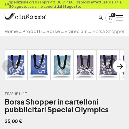
Spedizione gratis sopra 40,00 € in EU. Gli ordini effettuati
dal 14 al
30 agosto
, saranno spediti
dal 31 agosto.
0
Home
→
Prodotti
→
Borse
→
Erareclam
→
Borsa Shopper in 
ERASHP1-17
Borsa Shopper in cartelloni
pubblicitari Special Olympics
25,00
€