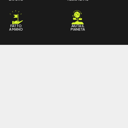
FATTO
AIUTA IL
A MANO
PIANETA