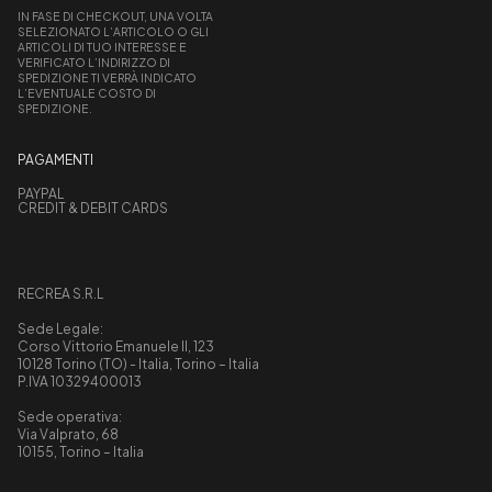
IN FASE DI CHECKOUT, UNA VOLTA
SELEZIONATO L’ARTICOLO O GLI
ARTICOLI DI TUO INTERESSE E
VERIFICATO L’INDIRIZZO DI
SPEDIZIONE TI VERRÀ INDICATO
L’EVENTUALE COSTO DI
SPEDIZIONE.
PAGAMENTI
PAYPAL
CREDIT & DEBIT CARDS
RECREA S.R.L
Sede Legale:
Corso Vittorio Emanuele II, 123
10128 Torino (TO) - Italia, Torino – Italia
P.IVA 10329400013
Sede operativa:
Via Valprato, 68
10155, Torino – Italia