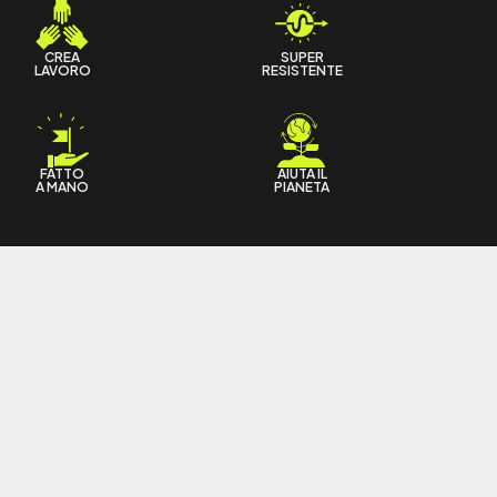
CREA
SUPER
LAVORO
RESISTENTE
FATTO
AIUTA IL
A MANO
PIANETA