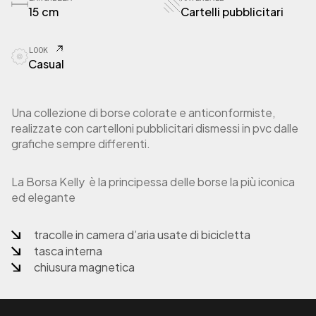
15 cm
Cartelli pubblicitari
LOOK
Casual
Una collezione di borse colorate e anticonformiste,
realizzate con cartelloni pubblicitari dismessi in pvc dalle
grafiche sempre differenti.
La Borsa Kelly è la principessa delle borse la più iconica
ed elegante
tracolle in camera d’aria usate di bicicletta
tasca interna
chiusura magnetica