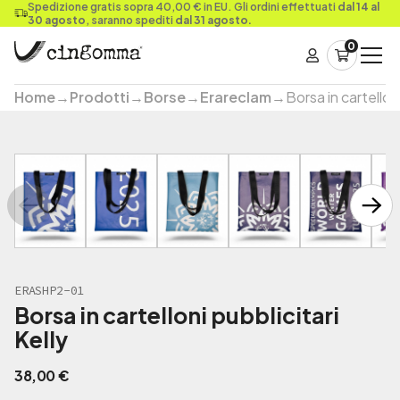
Spedizione gratis sopra 40,00 € in EU. Gli ordini effettuati
dal 14 al
30 agosto
, saranno spediti
dal 31 agosto.
0
Home
→
Prodotti
→
Borse
→
Erareclam
→
Borsa in cartelloni
ERASHP2-01
Borsa in cartelloni pubblicitari
Kelly
38,00
€