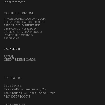
località remote.
COSTI DI SPEDIZIONE
IN FASE DI CHECKOUT, UNA VOLTA
SELEZIONATO L’ARTICOLO O GLI
ARTICOLI DI TUO INTERESSE E
VERIFICATO L’INDIRIZZO DI
SPEDIZIONE TI VERRÀ INDICATO
L’EVENTUALE COSTO DI
SPEDIZIONE.
PAGAMENTI
PAYPAL
CREDIT & DEBIT CARDS
RECREA S.R.L
Sede Legale:
Corso Vittorio Emanuele II, 123
10128 Torino (TO) - Italia, Torino – Italia
P.IVA 10329400013
Sede operativa: