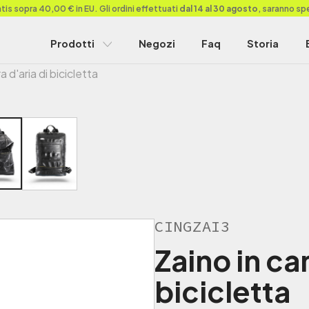
is sopra 40,00 € in EU. Gli ordini effettuati
dal 14 al 30 agosto
, saranno sp
Prodotti
Negozi
Faq
Storia
 d'aria di bicicletta
CINGZAI3
Zaino in ca
bicicletta