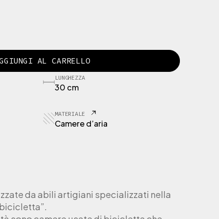
GGIUNGI AL CARRELLO
LUNGHEZZA
30 cm
MATERIALE
Camere d’aria
zate da abili artigiani specializzati nella
bicicletta”.
ealtà sono camere usate di bicicletta che