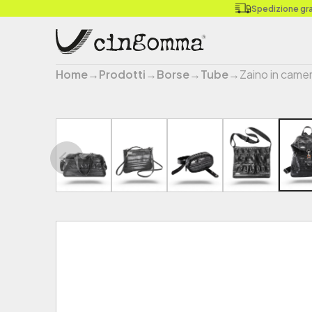
Spedizione grat
Home
→
Prodotti
→
Borse
→
Tube
→
Zaino in camera