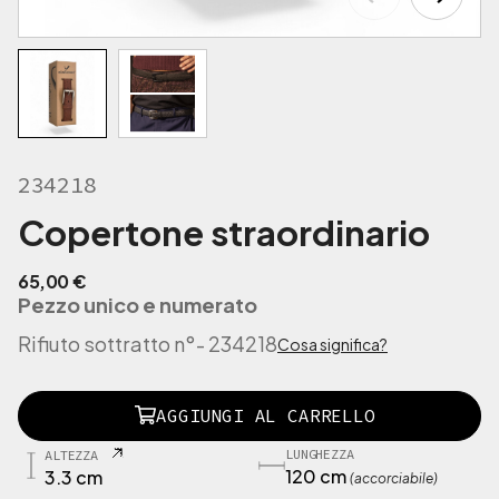
234218
Copertone straordinario
65,00
€
Pezzo unico e numerato
Rifiuto sottratto n°
- 234218
Cosa significa?
2
AGGIUNGI AL CARRELLO
3
4
LUNGHEZZA
ALTEZZA
2
120 cm
3.3 cm
(accorciabile)
1