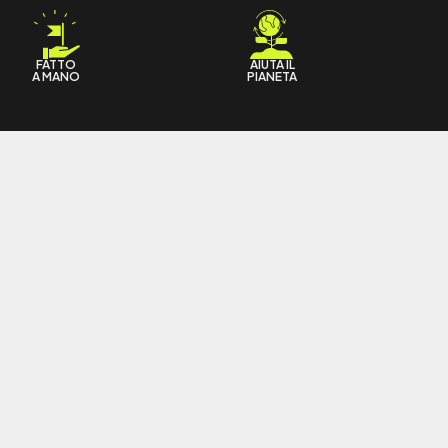
FATTO
AIUTA IL
A MANO
PIANETA