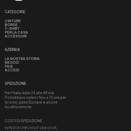
CATEGORIE
CINTURE
BORSE
T-SHIRT
PER LA CASA
ACCESSORI
AZIENDA
LA NOSTRA STORIA
NEGOZI
FAQ
ACCEDI
SPEDIZIONE
Per l’Italia dalle 24 alle 48 ore.
Potrebbero volerci fino a 72 ore per
le isole, paesi Europei e alcune
località remote.
COSTI DI SPEDIZIONE
IN FASE DI CHECKOUT, UNA VOLTA