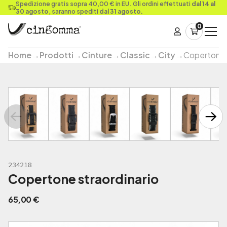
Spedizione gratis sopra 40,00 € in EU. Gli ordini effettuati
dal 14 al
30 agosto
, saranno spediti
dal 31 agosto.
0
Home
→
Prodotti
→
Cinture
→
Classic
→
City
→
Copertone s
234218
Copertone straordinario
65,00
€