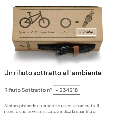
o
q
u
a
n
t
i
t
à
Un rifiuto sottratto all’ambiente
Rifiuto Sottratto n°
– 234218
Stai acquistando un prodotto unico, e numerato. Il
numero che trovi sulla scatola indica la quantità di