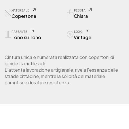
8
C
MATERIALE
FIBBIA
o
Copertone
Chiara
p
e
r
PASSANTE
LOOK
Tono su Tono
Vintage
t
o
n
e
Cintura unica e numerata realizzata con copertoni di
s
bicicletta riutilizzati.
t
L’attenta lavorazione artigianale, rivela l’essenza delle
r
strade cittadine, mentre la solidità del materiale
a
garantisce durata e resistenza.
o
r
d
i
n
a
r
i