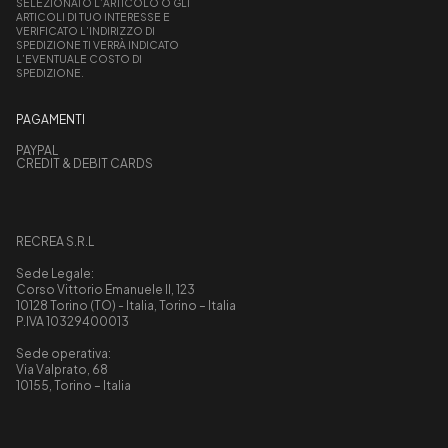
SELEZIONATO L’ARTICOLO O GLI
ARTICOLI DI TUO INTERESSE E
VERIFICATO L’INDIRIZZO DI
SPEDIZIONE TI VERRÀ INDICATO
L’EVENTUALE COSTO DI
SPEDIZIONE.
PAGAMENTI
PAYPAL
CREDIT & DEBIT CARDS
RECREA S.R.L
Sede Legale:
Corso Vittorio Emanuele II, 123
10128 Torino (TO) - Italia, Torino – Italia
P.IVA 10329400013
Sede operativa:
Via Valprato, 68
10155, Torino – Italia