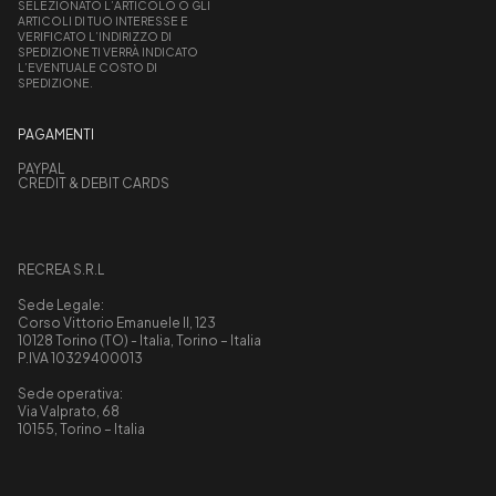
SELEZIONATO L’ARTICOLO O GLI
ARTICOLI DI TUO INTERESSE E
VERIFICATO L’INDIRIZZO DI
SPEDIZIONE TI VERRÀ INDICATO
L’EVENTUALE COSTO DI
SPEDIZIONE.
PAGAMENTI
PAYPAL
CREDIT & DEBIT CARDS
RECREA S.R.L
Sede Legale:
Corso Vittorio Emanuele II, 123
10128 Torino (TO) - Italia, Torino – Italia
P.IVA 10329400013
Sede operativa:
Via Valprato, 68
10155, Torino – Italia