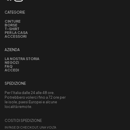
CATEGORIE
CINTURE
BORSE
T-SHIRT
PER LA CASA
ACCESSORI
AZIENDA
LA NOSTRA STORIA
NEGOZI
FAQ
ACCEDI
SPEDIZIONE
Per l’Italia dalle 24 alle 48 ore.
Potrebbero volerci fino a 72 ore per
le isole, paesi Europei e alcune
località remote.
COSTI DI SPEDIZIONE
IN FASE DI CHECKOUT, UNA VOLTA