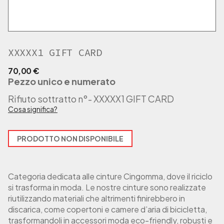
XXXXX1 GIFT CARD
70,00
€
Pezzo unico e numerato
Rifiuto sottratto n°
- XXXXX1 GIFT CARD
Cosa significa?
PRODOTTO NON DISPONIBILE
Categoria dedicata alle cinture Cingomma, dove il riciclo
si trasforma in moda. Le nostre cinture sono realizzate
riutilizzando materiali che altrimenti finirebbero in
discarica, come copertoni e camere d’aria di bicicletta,
trasformandoli in accessori moda eco-friendly, robusti e