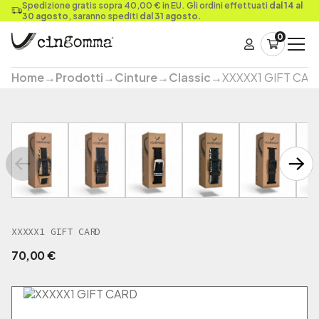
Spedizione gratis sopra 40,00 € in EU. Gli ordini effettuati
dal 14 al
30 agosto
, saranno spediti
dal 31 agosto.
0
Home
→
Prodotti
→
Cinture
→
Classic
→
XXXXX1 GIFT CAR
XXXXX1 GIFT CARD
70,00
€