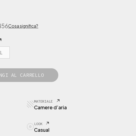
456
Cosa significa?
L
NGI AL CARRELLO
MATERIALE
Camere d’aria
LOOK
Casual