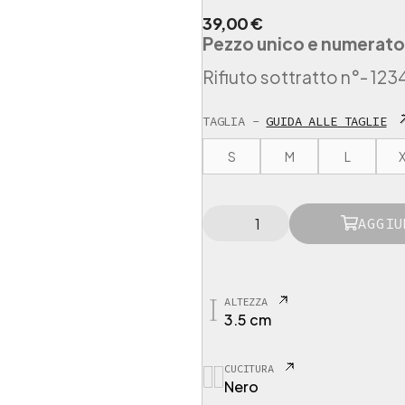
39,00
€
Pezzo unico e numerato
Rifiuto sottratto n°
- 123
TAGLIA -
GUIDA ALLE TAGLIE
S
M
L
X
1
AGGIU
2
3
4
5
6
ALTEZZA
3.5 cm
C
i
n
CUCITURA
t
Nero
u