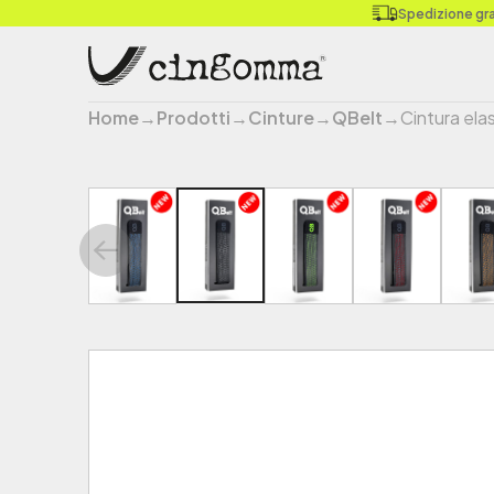
Spedizione grat
Home
→
Prodotti
→
Cinture
→
QBelt
→
Cintura ela