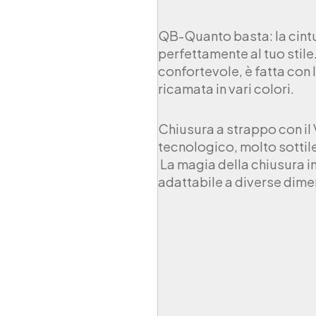
r
a
e
QB-Quanto basta: la cintur
l
perfettamente al tuo stile
a
confortevole, è fatta con l
s
ricamata in vari colori.
t
i
c
Chiusura a strappo con il
a
tecnologico, molto sottile
C
u
La magia della chiusura in 
c
adattabile a diverse dimen
i
t
u
r
a
N
e
r
o
q