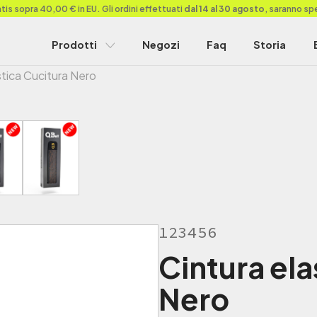
is sopra 40,00 € in EU. Gli ordini effettuati
dal 14 al 30 agosto
, saranno sp
Prodotti
Negozi
Faq
Storia
stica Cucitura Nero
123456
Cintura ela
Nero