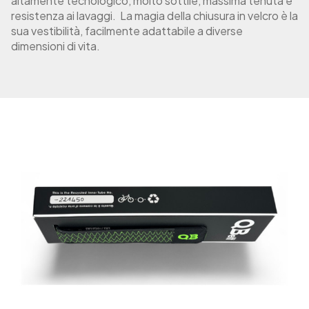
altamente tecnologico, molto sottile, massima tenuta e
0
C
resistenza ai lavaggi. La magia della chiusura in velcro è la
0
u
sua vestibilità, facilmente adattabile a diverse
c
dimensioni di vita.
€
i
t
u
r
a
B
l
u
q
u
a
n
t
i
t
à