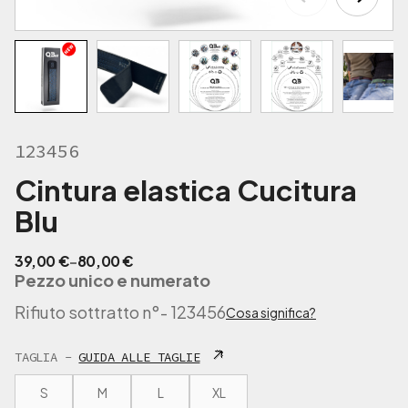
€
a
8
0
,
0
0
123456
€
Cintura elastica Cucitura
Blu
F
39,00
€
-
80,00
€
Pezzo unico e numerato
a
s
Rifiuto sottratto n°
- 123456
Cosa significa?
c
i
TAGLIA -
GUIDA ALLE TAGLIE
a
d
S
M
L
XL
i