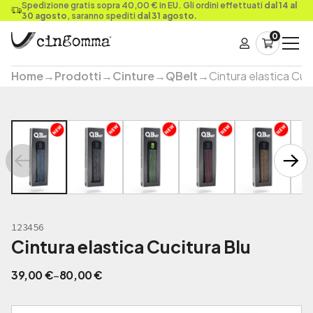
Spedizione gratis sopra 40,00 € in EU. Gli ordini effettuati
dal 14 al
30 agosto
, saranno spediti
dal 31 agosto.
0
Home
→
Prodotti
→
Cinture
→
QBelt
→
Cintura elastica Cuc
123456
Cintura elastica Cucitura Blu
F
39,00
€
-
80,00
€
a
s