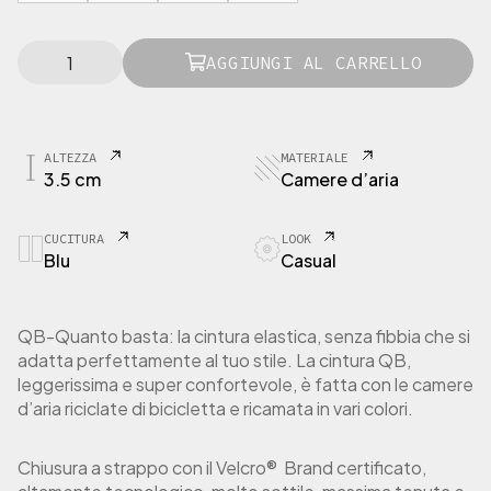
p
r
1
e
AGGIUNGI AL CARRELLO
2
z
3
z
4
o
5
:
6
ALTEZZA
MATERIALE
3.5 cm
Camere d’aria
C
d
i
a
n
3
CUCITURA
LOOK
t
9
Blu
Casual
u
,
r
0
a
0
e
QB-Quanto basta: la cintura elastica, senza fibbia che si
l
adatta perfettamente al tuo stile. La cintura QB,
€
a
leggerissima e super confortevole, è fatta con le camere
a
s
d’aria riciclate di bicicletta e ricamata in vari colori.
t
8
i
0
c
Chiusura a strappo con il Velcro® Brand certificato,
,
a