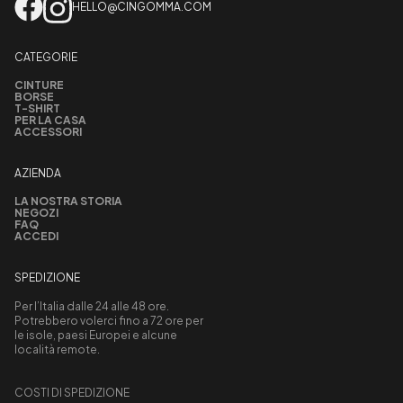
HELLO@CINGOMMA.COM
CATEGORIE
CINTURE
BORSE
T-SHIRT
PER LA CASA
ACCESSORI
AZIENDA
LA NOSTRA STORIA
NEGOZI
FAQ
ACCEDI
SPEDIZIONE
Per l’Italia dalle 24 alle 48 ore.
Potrebbero volerci fino a 72 ore per
le isole, paesi Europei e alcune
località remote.
COSTI DI SPEDIZIONE