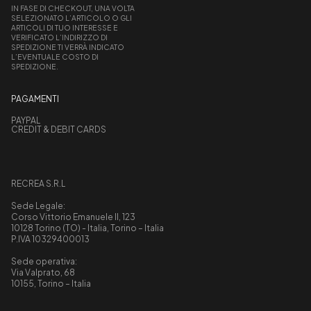
IN FASE DI CHECKOUT, UNA VOLTA
SELEZIONATO L’ARTICOLO O GLI
ARTICOLI DI TUO INTERESSE E
VERIFICATO L’INDIRIZZO DI
SPEDIZIONE TI VERRÀ INDICATO
L’EVENTUALE COSTO DI
SPEDIZIONE.
PAGAMENTI
PAYPAL
CREDIT & DEBIT CARDS
RECREA S.R.L
Sede Legale:
Corso Vittorio Emanuele II, 123
10128 Torino (TO) - Italia, Torino – Italia
P.IVA 10329400013
Sede operativa:
Via Valprato, 68
10155, Torino – Italia