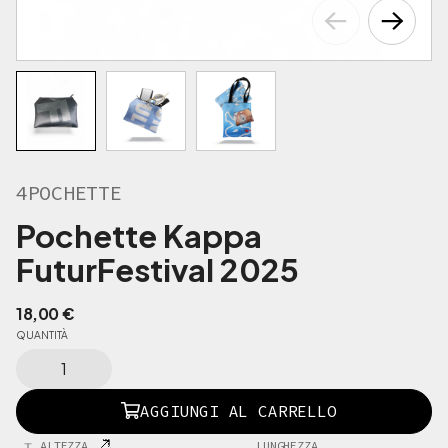
4POCHETTE
Pochette Kappa
FuturFestival 2025
18,00
€
QUANTITÀ
4
P
O
AGGIUNGI AL CARRELLO
C
H
ALTEZZA
LUNGHEZZA