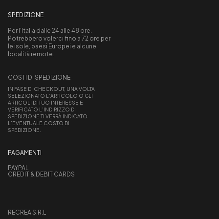
SPEDIZIONE
Per l’Italia dalle 24 alle 48 ore.
Potrebbero volerci fino a 72 ore per
le isole, paesi Europei e alcune
località remote.
COSTI DI SPEDIZIONE
IN FASE DI CHECKOUT, UNA VOLTA
SELEZIONATO L’ARTICOLO O GLI
ARTICOLI DI TUO INTERESSE E
VERIFICATO L’INDIRIZZO DI
SPEDIZIONE TI VERRÀ INDICATO
L’EVENTUALE COSTO DI
SPEDIZIONE.
PAGAMENTI
PAYPAL
CREDIT & DEBIT CARDS
RECREA S.R.L