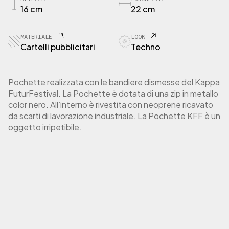
E
16 cm
22 cm
T
T
E
MATERIALE
LOOK
P
Cartelli pubblicitari
Techno
o
c
h
Pochette realizzata con le bandiere dismesse del Kappa
e
FuturFestival. La Pochette è dotata di una zip in metallo
t
color nero. All’interno è rivestita con neoprene ricavato
t
da scarti di lavorazione industriale. La Pochette KFF è un
e
oggetto irripetibile.
K
a
p
p
a
F
u
t
u
r