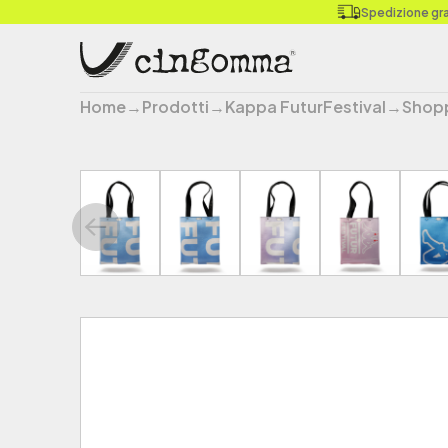
Spedizione grat
Home
→
Prodotti
→
Kappa FuturFestival
→
Shop