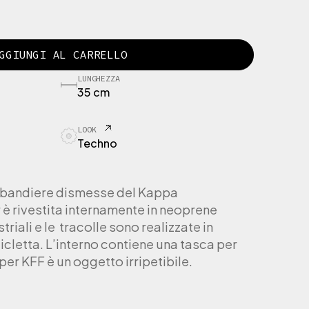
GGIUNGI AL CARRELLO
LUNGHEZZA
35 cm
LOOK
Techno
e bandiere dismesse del Kappa
 è rivestita internamente in neoprene
riali e le tracolle sono realizzate in
icletta. L’interno contiene una tasca per
per KFF è un oggetto irripetibile.