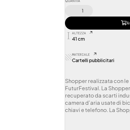
QUANTITÀ
0
2
A
A
K
F
ALTEZZA
F
41 cm
S
H
O
MATERIALE
P
Cartelli pubblicitari
P
E
R
Shopper realizzata con l
S
FuturFestival. La Shopper
h
o
recuperato da scarti indust
p
camera d’aria usate di bic
p
chiavi e telefono. La Shop
e
r
K
a