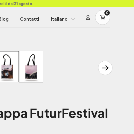
editi
dal 31 agosto.
0
Blog
Contatti
Italiano
ppa FuturFestival