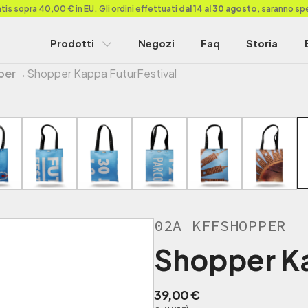
is sopra 40,00 € in EU. Gli ordini effettuati
dal 14 al 30 agosto
, saranno sp
Prodotti
Negozi
Faq
Storia
per
→
Shopper Kappa FuturFestival
02A KFFSHOPPER
Shopper Ka
39,00
€