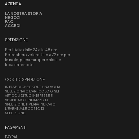
AZIENDA
LA NOSTRA STORIA
NEGOZI
FAQ
ACCEDI
SPEDIZIONE
Per l’Italia dalle 24 alle 48 ore.
Potrebbero volerci fino a 72 ore per
le isole, paesi Europei e alcune
località remote.
COSTI DI SPEDIZIONE
IN FASE DI CHECKOUT, UNA VOLTA
SELEZIONATO L’ARTICOLO O GLI
ARTICOLI DI TUO INTERESSE E
VERIFICATO L’INDIRIZZO DI
SPEDIZIONE TI VERRÀ INDICATO
L’EVENTUALE COSTO DI
SPEDIZIONE.
PAGAMENTI
PAYPAL