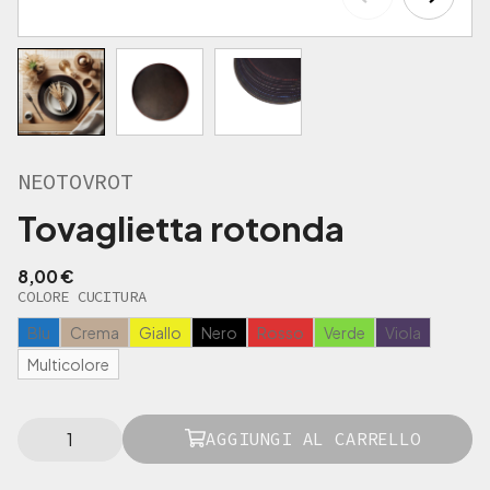
NEOTOVROT
Tovaglietta rotonda
8,00
€
COLORE CUCITURA
Blu
Crema
Giallo
Nero
Rosso
Verde
Viola
Multicolore
N
AGGIUNGI AL CARRELLO
E
O