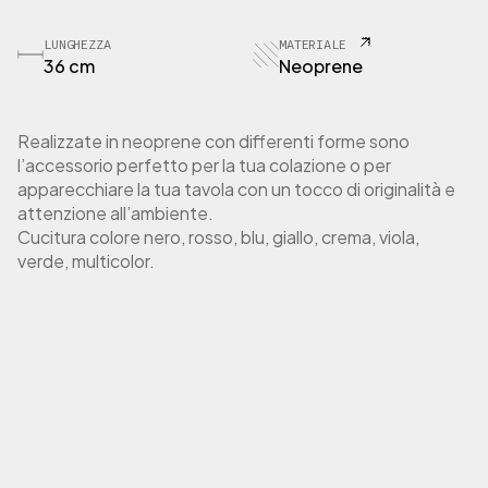
T
O
V
LUNGHEZZA
MATERIALE
36 cm
Neoprene
R
O
T
T
Realizzate in neoprene con differenti forme sono
o
l’accessorio perfetto per la tua colazione o per
v
apparecchiare la tua tavola con un tocco di originalità e
a
attenzione all’ambiente.
g
Cucitura colore nero, rosso, blu, giallo, crema, viola,
l
verde, multicolor.
i
e
t
t
a
r
o
t
o
n
d