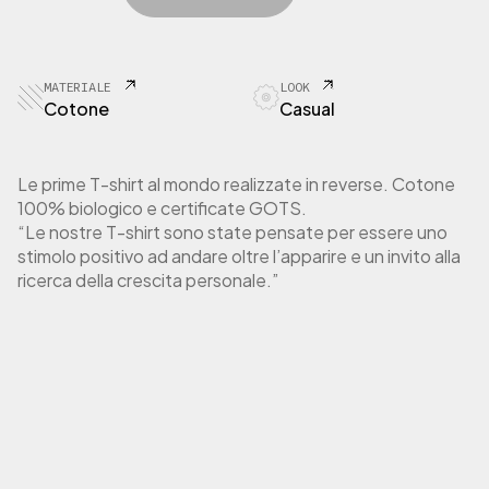
r
t
A
i
t
T
g
u
O
i
a
R
MATERIALE
LOOK
n
l
T
Cotone
Casual
a
e
-
l
è
S
h
e
:
Le prime T-shirt al mondo realizzate in reverse. Cotone
i
e
1
100% biologico e certificate GOTS.
r
r
0
“Le nostre T-shirt sono state pensate per essere uno
t
a
,
U
stimolo positivo ad andare oltre l’apparire e un invito alla
:
0
n
ricerca della crescita personale.”
3
0
i
5
s
,
€
e
0
.
x
0
a
n
t
€
r
.
a