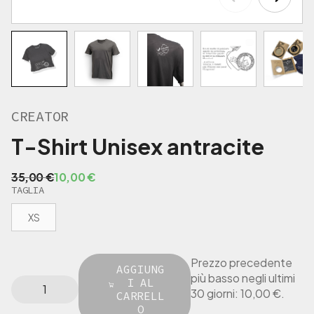
,
€
0
.
0
€
.
CREATOR
T-Shirt Unisex antracite
I
I
35,00
€
10,00
€
TAGLIA
l
l
p
p
XS
r
r
e
e
z
z
Prezzo precedente
z
z
AGGIUNG
più basso negli ultimi
C
I AL
o
o
30 giorni:
10,00
€
.
R
CARRELL
o
a
E
O