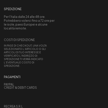
SPEDIZIONE
Per l’Italia dalle 24 alle 48 ore.
Potrebbero volerci fino a 72 ore per
le isole, paesi Europei e alcune
località remote.
COSTI DI SPEDIZIONE
IN FASE DI CHECKOUT, UNA VOLTA
SELEZIONATO L’ARTICOLO O GLI
ARTICOLI DI TUO INTERESSE E
VERIFICATO L’INDIRIZZO DI
SPEDIZIONE TI VERRÀ INDICATO
L’EVENTUALE COSTO DI
SPEDIZIONE.
PAGAMENTI
PAYPAL
CREDIT & DEBIT CARDS
RECREA S.R.L