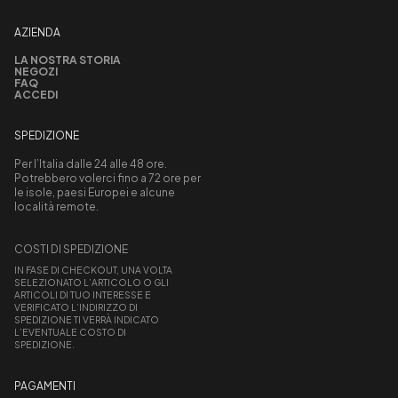
AZIENDA
LA NOSTRA STORIA
NEGOZI
FAQ
ACCEDI
SPEDIZIONE
Per l’Italia dalle 24 alle 48 ore.
Potrebbero volerci fino a 72 ore per
le isole, paesi Europei e alcune
località remote.
COSTI DI SPEDIZIONE
IN FASE DI CHECKOUT, UNA VOLTA
SELEZIONATO L’ARTICOLO O GLI
ARTICOLI DI TUO INTERESSE E
VERIFICATO L’INDIRIZZO DI
SPEDIZIONE TI VERRÀ INDICATO
L’EVENTUALE COSTO DI
SPEDIZIONE.
PAGAMENTI