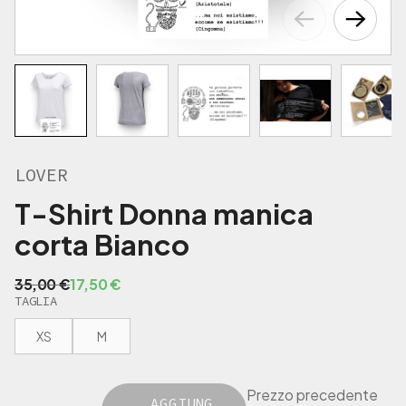
5
,
€
0
.
0
€
.
LOVER
T-Shirt Donna manica
corta Bianco
I
I
35,00
€
17,50
€
TAGLIA
l
l
p
p
XS
M
r
r
e
e
z
z
Prezzo precedente
z
z
AGGIUNG