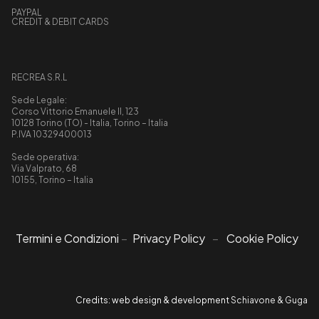
PAYPAL
CREDIT & DEBIT CARDS
RECREA S.R.L
Sede Legale:
Corso Vittorio Emanuele II, 123
10128 Torino (TO) - Italia, Torino – Italia
P.IVA 10329400013
Sede operativa:
Via Valprato, 68
10155, Torino – Italia
Termini e Condizioni
–
Privacy Policy
–
Cookie Policy
Credits: web design & development
Schiavone & Guga