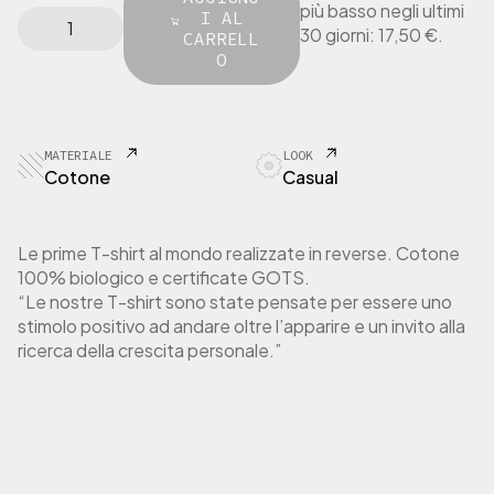
più basso negli ultimi
L
I AL
o
o
30 giorni:
17,50
€
.
O
CARRELL
o
a
V
O
r
t
E
i
t
R
g
u
T
i
a
-
MATERIALE
LOOK
n
l
S
Cotone
Casual
a
e
h
l
è
i
r
e
:
Le prime T-shirt al mondo realizzate in reverse. Cotone
t
e
1
100% biologico e certificate GOTS.
D
r
7
“Le nostre T-shirt sono state pensate per essere uno
o
a
,
n
stimolo positivo ad andare oltre l’apparire e un invito alla
:
5
n
ricerca della crescita personale.”
3
0
a
5
m
,
€
a
0
.
n
0
i
c