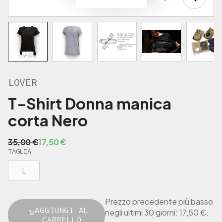
,
€
0
.
0
€
.
LOVER
T-Shirt Donna manica
corta Nero
I
I
35,00
€
17,50
€
TAGLIA
l
l
p
p
L
r
r
e
e
z
z
Prezzo precedente più basso
z
z
AGGIUNGI AL
negli ultimi 30 giorni:
17,50
€
.
o
o
L
CARRELLO