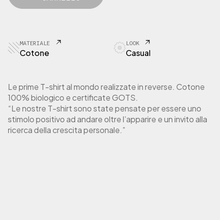
o
a
O
V
r
t
E
i
t
R
g
u
MATERIALE
LOOK
T
i
a
Cotone
Casual
-
n
l
S
a
e
h
l
è
i
Le prime T-shirt al mondo realizzate in reverse. Cotone
e
:
r
100% biologico e certificate GOTS.
e
1
t
“Le nostre T-shirt sono state pensate per essere uno
r
7
D
stimolo positivo ad andare oltre l’apparire e un invito alla
o
a
,
ricerca della crescita personale.”
n
:
5
n
3
0
a
5
m
,
€
a
0
.
n
0
i
c
€
a