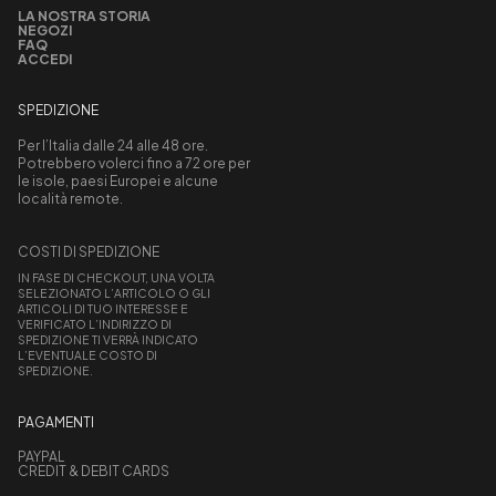
LA NOSTRA STORIA
NEGOZI
FAQ
ACCEDI
SPEDIZIONE
Per l’Italia dalle 24 alle 48 ore.
Potrebbero volerci fino a 72 ore per
le isole, paesi Europei e alcune
località remote.
COSTI DI SPEDIZIONE
IN FASE DI CHECKOUT, UNA VOLTA
SELEZIONATO L’ARTICOLO O GLI
ARTICOLI DI TUO INTERESSE E
VERIFICATO L’INDIRIZZO DI
SPEDIZIONE TI VERRÀ INDICATO
L’EVENTUALE COSTO DI
SPEDIZIONE.
PAGAMENTI
PAYPAL
CREDIT & DEBIT CARDS