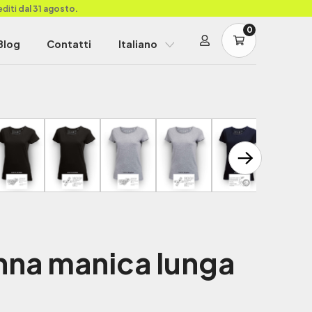
editi
dal 31 agosto.
0
Blog
Contatti
Italiano
nna manica lunga