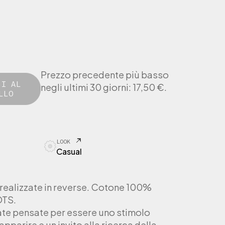
Prezzo precedente più basso
GI AL
negli ultimi 30 giorni:
17,50
€
.
LLO
LOOK
Casual
 realizzate in reverse. Cotone 100%
OTS.
tate pensate per essere uno stimolo
apparire e un invito alla ricerca della