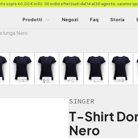
is sopra 40,00 € in EU. Gli ordini effettuati
dal 14 al 30 agosto
, saranno sp
Prodotti
Negozi
Faq
Storia
a lunga Nero
SINGER
T-Shirt Do
Nero