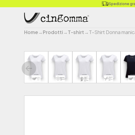
Spedizione grat
Home
→
Prodotti
→
T-shirt
→
T-Shirt Donna manic