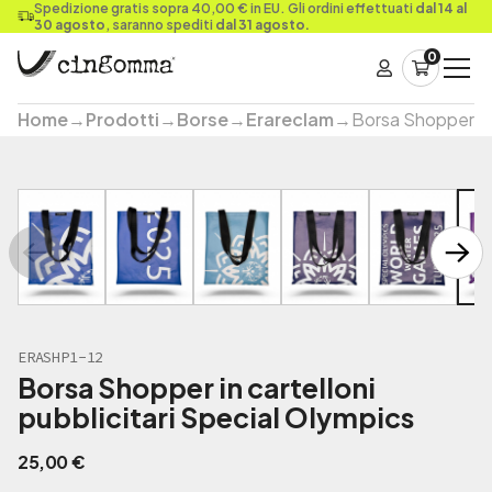
Spedizione gratis sopra 40,00 € in EU. Gli ordini effettuati
dal 14 al
30 agosto
, saranno spediti
dal 31 agosto.
0
Home
→
Prodotti
→
Borse
→
Erareclam
→
Borsa Shopper in 
ERASHP1-12
Borsa Shopper in cartelloni
pubblicitari Special Olympics
25,00
€