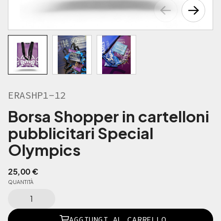
ERASHP1-12
Borsa Shopper in cartelloni
pubblicitari Special
Olympics
25,00
€
QUANTITÀ
E
R
A
AGGIUNGI AL CARRELLO