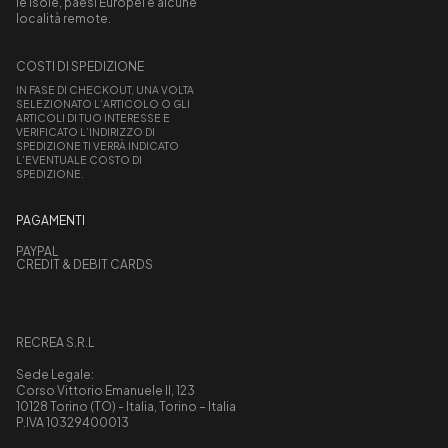
le isole, paesi Europei e alcune
località remote.
COSTI DI SPEDIZIONE
IN FASE DI CHECKOUT, UNA VOLTA
SELEZIONATO L’ARTICOLO O GLI
ARTICOLI DI TUO INTERESSE E
VERIFICATO L’INDIRIZZO DI
SPEDIZIONE TI VERRÀ INDICATO
L’EVENTUALE COSTO DI
SPEDIZIONE.
PAGAMENTI
PAYPAL
CREDIT & DEBIT CARDS
RECREA S.R.L
Sede Legale:
Corso Vittorio Emanuele II, 123
10128 Torino (TO) - Italia, Torino – Italia
P.IVA 10329400013