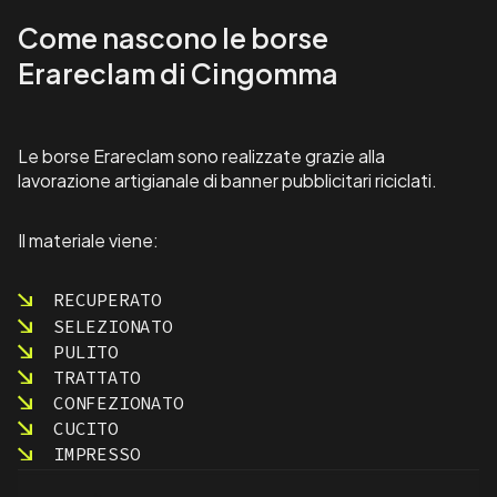
r
Come nascono le borse
t
e
Erareclam di Cingomma
l
l
o
n
Le borse Erareclam sono realizzate grazie alla
i
lavorazione artigianale di banner pubblicitari riciclati.
p
u
b
Il materiale viene:
b
l
RECUPERATO
i
SELEZIONATO
c
i
PULITO
t
TRATTATO
a
CONFEZIONATO
r
CUCITO
i
IMPRESSO
S
p