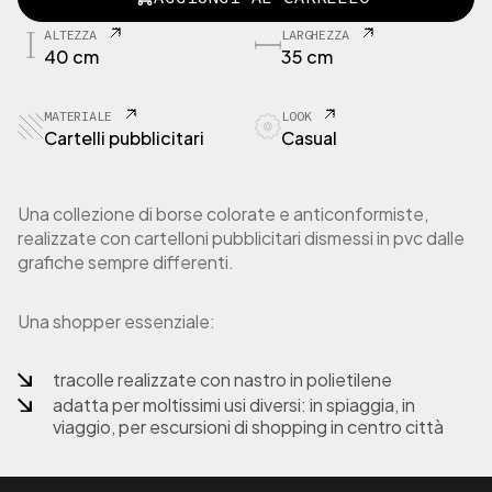
S
H
ALTEZZA
LARGHEZZA
P
40 cm
35 cm
1
-
1
MATERIALE
LOOK
2
Cartelli pubblicitari
Casual
B
o
r
Una collezione di borse colorate e anticonformiste,
s
realizzate con cartelloni pubblicitari dismessi in pvc dalle
a
grafiche sempre differenti.
S
h
o
Una shopper essenziale:
p
p
e
tracolle realizzate con nastro in polietilene
r
adatta per moltissimi usi diversi: in spiaggia, in
i
viaggio, per escursioni di shopping in centro città
n
c
a