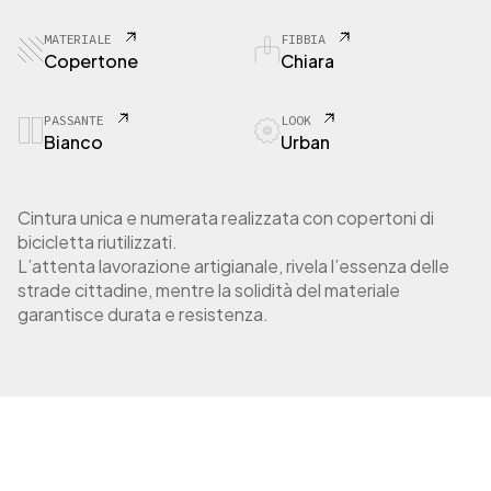
3
C
MATERIALE
FIBBIA
o
Copertone
Chiara
p
e
r
PASSANTE
LOOK
Bianco
Urban
t
o
n
e
Cintura unica e numerata realizzata con copertoni di
d
bicicletta riutilizzati.
a
L’attenta lavorazione artigianale, rivela l’essenza delle
c
strade cittadine, mentre la solidità del materiale
i
garantisce durata e resistenza.
t
t
à
q
u
a
n
t