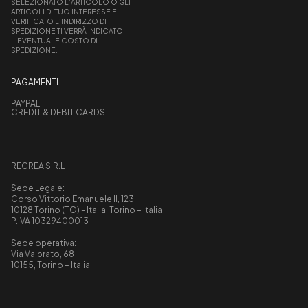
SELEZIONATO L’ARTICOLO O GLI
ARTICOLI DI TUO INTERESSE E
VERIFICATO L’INDIRIZZO DI
SPEDIZIONE TI VERRÀ INDICATO
L’EVENTUALE COSTO DI
SPEDIZIONE.
PAGAMENTI
PAYPAL
CREDIT & DEBIT CARDS
RECREA S.R.L
Sede Legale:
Corso Vittorio Emanuele II, 123
10128 Torino (TO) - Italia, Torino – Italia
P.IVA 10329400013
Sede operativa:
Via Valprato, 68
10155, Torino – Italia