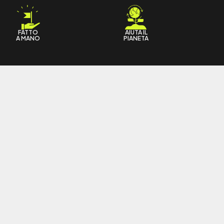
FATTO
AIUTA IL
A MANO
PIANETA