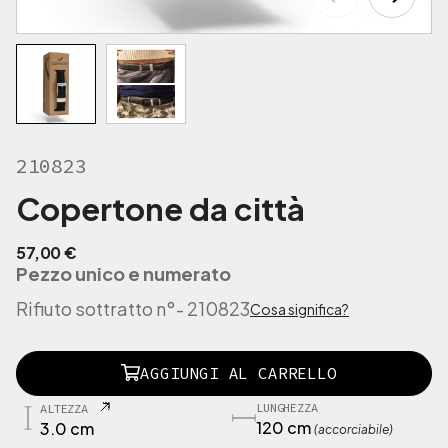
210823
Copertone da città
57,00
€
Pezzo unico e numerato
Rifiuto sottratto n°
- 210823
Cosa significa?
2
AGGIUNGI AL CARRELLO
1
0
LUNGHEZZA
ALTEZZA
8
120 cm
3.0 cm
(accorciabile)
2