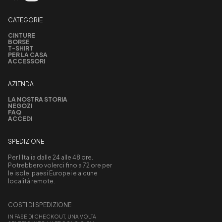
CATEGORIE
CINTURE
BORSE
T-SHIRT
PER LA CASA
ACCESSORI
AZIENDA
LA NOSTRA STORIA
NEGOZI
FAQ
ACCEDI
SPEDIZIONE
Per l’Italia dalle 24 alle 48 ore.
Potrebbero volerci fino a 72 ore per
le isole, paesi Europei e alcune
località remote.
COSTI DI SPEDIZIONE
IN FASE DI CHECKOUT, UNA VOLTA