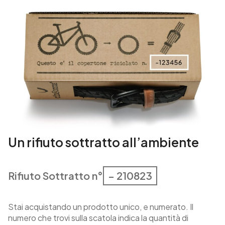
i
t
à
Un rifiuto sottratto all’ambiente
Rifiuto Sottratto n°
– 210823
Stai acquistando un prodotto unico, e numerato. Il
numero che trovi sulla scatola indica la quantità di