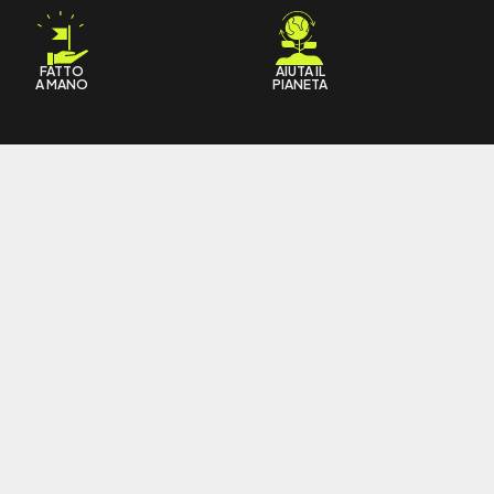
FATTO
AIUTA IL
A MANO
PIANETA