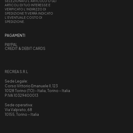
SELEZIONATO L’ARTICOLO O GLI
ARTICOLI DI TUO INTERESSE E
VERIFICATO L’INDIRIZZO DI
SPEDIZIONE TI VERRÀ INDICATO
L’EVENTUALE COSTO DI
SPEDIZIONE.
PAGAMENTI
PAYPAL
CREDIT & DEBIT CARDS
RECREA S.R.L
Sede Legale:
Corso Vittorio Emanuele II, 123
10128 Torino (TO) - Italia, Torino – Italia
P.IVA 10329400013
Sede operativa:
Via Valprato, 68
10155, Torino – Italia