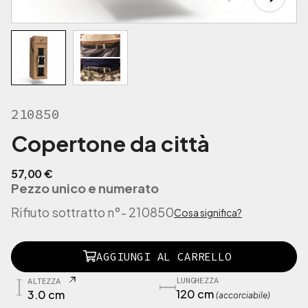
210850
Copertone da città
57,00
€
Pezzo unico e numerato
Rifiuto sottratto n°
- 210850
Cosa significa?
2
AGGIUNGI AL CARRELLO
1
0
LUNGHEZZA
ALTEZZA
8
120 cm
3.0 cm
(accorciabile)
5