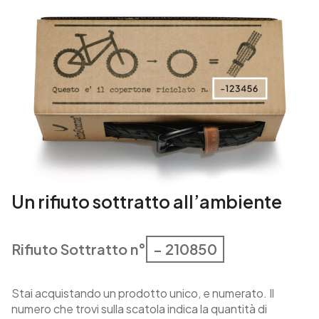
i
t
à
Un rifiuto sottratto all’ambiente
Rifiuto Sottratto n°
– 210850
Stai acquistando un prodotto unico, e numerato. Il
numero che trovi sulla scatola indica la quantità di