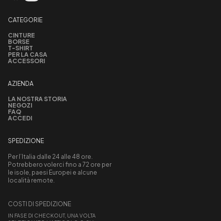
CATEGORIE
CINTURE
BORSE
T-SHIRT
PER LA CASA
ACCESSORI
AZIENDA
LA NOSTRA STORIA
NEGOZI
FAQ
ACCEDI
SPEDIZIONE
Per l’Italia dalle 24 alle 48 ore.
Potrebbero volerci fino a 72 ore per
le isole, paesi Europei e alcune
località remote.
COSTI DI SPEDIZIONE
IN FASE DI CHECKOUT, UNA VOLTA