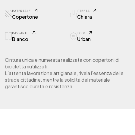
0
C
MATERIALE
FIBBIA
o
Copertone
Chiara
p
e
r
PASSANTE
LOOK
Bianco
Urban
t
o
n
e
Cintura unica e numerata realizzata con copertoni di
d
bicicletta riutilizzati.
a
L’attenta lavorazione artigianale, rivela l’essenza delle
c
strade cittadine, mentre la solidità del materiale
i
garantisce durata e resistenza.
t
t
à
q
u
a
n
t