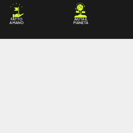
FATTO
AIUTA IL
A MANO
PIANETA