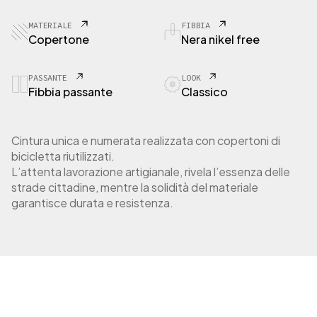
9
C
MATERIALE
FIBBIA
o
Copertone
Nera nikel free
p
e
r
PASSANTE
LOOK
Fibbia passante
Classico
t
o
n
e
Cintura unica e numerata realizzata con copertoni di
d
bicicletta riutilizzati.
a
L’attenta lavorazione artigianale, rivela l’essenza delle
c
strade cittadine, mentre la solidità del materiale
i
garantisce durata e resistenza.
t
t
à
q
u
a
n
t