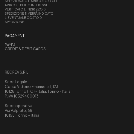
SELEZIONATO L’ARTICOLO O GLI
ARTICOLI DI TUO INTERESSE E
VERIFICATO L’INDIRIZZO DI
SPEDIZIONE TI VERRÀ INDICATO
L’EVENTUALE COSTO DI
SPEDIZIONE.
PAGAMENTI
PAYPAL
CREDIT & DEBIT CARDS
RECREA S.R.L
Sede Legale:
Corso Vittorio Emanuele II, 123
10128 Torino (TO) - Italia, Torino – Italia
P.IVA 10329400013
Sede operativa:
Via Valprato, 68
10155, Torino – Italia