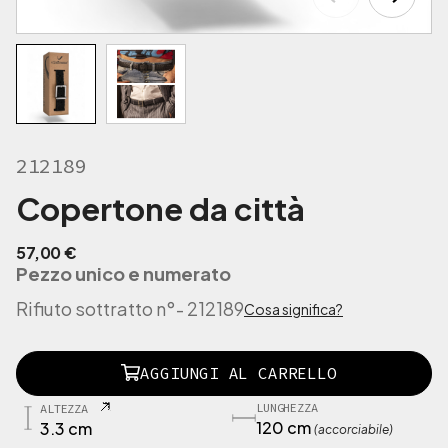
212189
Copertone da città
57,00
€
Pezzo unico e numerato
Rifiuto sottratto n°
- 212189
Cosa significa?
2
AGGIUNGI AL CARRELLO
1
2
LUNGHEZZA
ALTEZZA
1
120 cm
3.3 cm
(accorciabile)
8