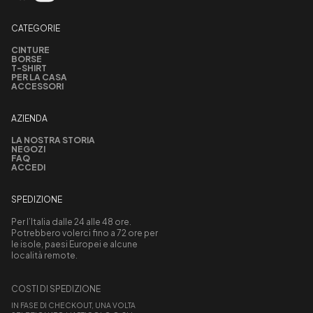
CATEGORIE
CINTURE
BORSE
T-SHIRT
PER LA CASA
ACCESSORI
AZIENDA
LA NOSTRA STORIA
NEGOZI
FAQ
ACCEDI
SPEDIZIONE
Per l’Italia dalle 24 alle 48 ore.
Potrebbero volerci fino a 72 ore per
le isole, paesi Europei e alcune
località remote.
COSTI DI SPEDIZIONE
IN FASE DI CHECKOUT, UNA VOLTA