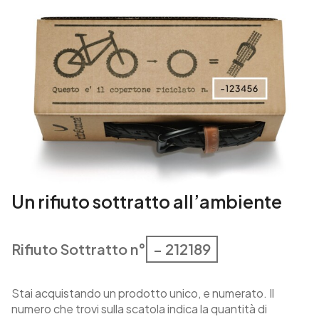
i
t
à
Un rifiuto sottratto all’ambiente
Rifiuto Sottratto n°
– 212189
Stai acquistando un prodotto unico, e numerato. Il
numero che trovi sulla scatola indica la quantità di