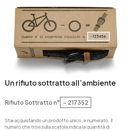
i
t
à
Un rifiuto sottratto all’ambiente
Rifiuto Sottratto n°
– 217352
Stai acquistando un prodotto unico, e numerato. Il
numero che trovi sulla scatola indica la quantità di