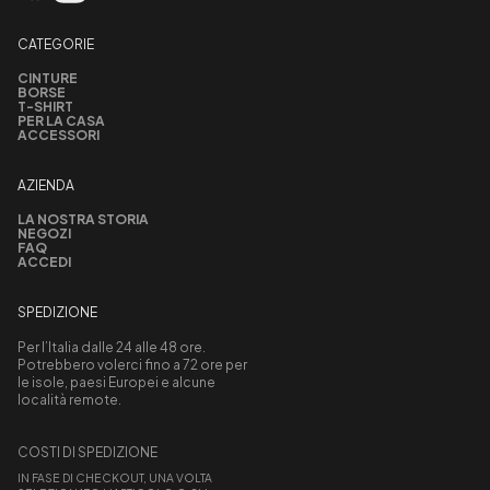
CATEGORIE
CINTURE
BORSE
T-SHIRT
PER LA CASA
ACCESSORI
AZIENDA
LA NOSTRA STORIA
NEGOZI
FAQ
ACCEDI
SPEDIZIONE
Per l’Italia dalle 24 alle 48 ore.
Potrebbero volerci fino a 72 ore per
le isole, paesi Europei e alcune
località remote.
COSTI DI SPEDIZIONE
IN FASE DI CHECKOUT, UNA VOLTA