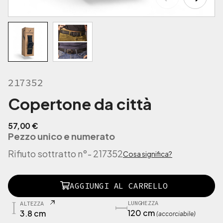
217352
Copertone da città
57,00
€
Pezzo unico e numerato
Rifiuto sottratto n°
- 217352
Cosa significa?
2
AGGIUNGI AL CARRELLO
1
7
LUNGHEZZA
ALTEZZA
3
120 cm
3.8 cm
(accorciabile)
5