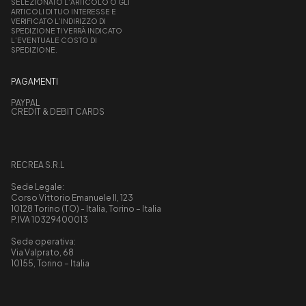
SELEZIONATO L’ARTICOLO O GLI
ARTICOLI DI TUO INTERESSE E
VERIFICATO L’INDIRIZZO DI
SPEDIZIONE TI VERRÀ INDICATO
L’EVENTUALE COSTO DI
SPEDIZIONE.
PAGAMENTI
PAYPAL
CREDIT & DEBIT CARDS
RECREA S.R.L
Sede Legale:
Corso Vittorio Emanuele II, 123
10128 Torino (TO) - Italia, Torino – Italia
P.IVA 10329400013
Sede operativa:
Via Valprato, 68
10155, Torino – Italia