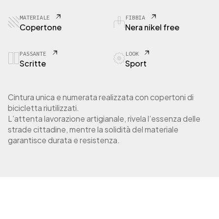
2
C
MATERIALE
FIBBIA
o
Copertone
Nera nikel free
p
e
r
PASSANTE
LOOK
Scritte
Sport
t
o
n
e
Cintura unica e numerata realizzata con copertoni di
d
bicicletta riutilizzati.
a
L’attenta lavorazione artigianale, rivela l’essenza delle
c
strade cittadine, mentre la solidità del materiale
i
garantisce durata e resistenza.
t
t
à
q
u
a
n
t