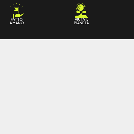
FATTO
AIUTA IL
A MANO
PIANETA