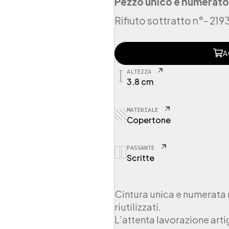
Pezzo unico e numerato
Rifiuto sottratto n°
- 219
2
A
1
9
ALTEZZA
3
3.8 cm
8
5
C
MATERIALE
o
Copertone
p
e
r
PASSANTE
Scritte
t
o
n
e
Cintura unica e numerata r
d
riutilizzati.
a
L’attenta lavorazione arti
c