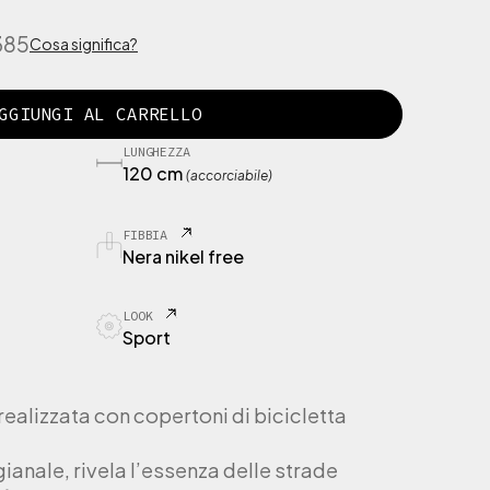
385
Cosa significa?
GGIUNGI AL CARRELLO
LUNGHEZZA
120 cm
(accorciabile)
FIBBIA
Nera nikel free
LOOK
Sport
ealizzata con copertoni di bicicletta
gianale, rivela l’essenza delle strade