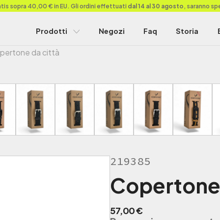
is sopra 40,00 € in EU. Gli ordini effettuati
dal 14 al 30 agosto
, saranno sp
Prodotti
Negozi
Faq
Storia
pertone da città
219385
Copertone 
57,00
€