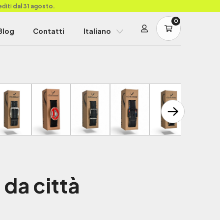
editi
dal 31 agosto.
0
Blog
Contatti
Italiano
da città