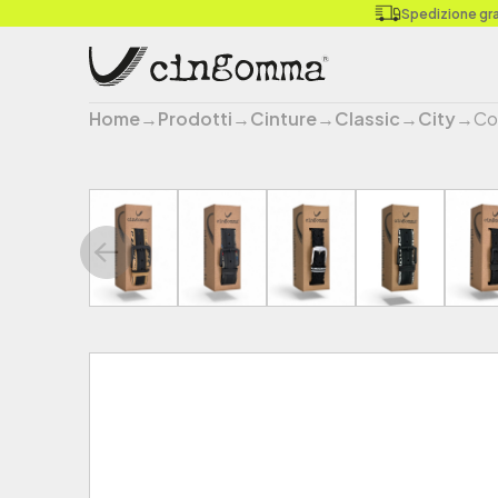
Spedizione grat
Home
→
Prodotti
→
Cinture
→
Classic
→
City
→
Co