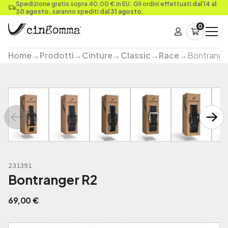
Spedizione gratis sopra 40,00 € in EU. Gli ordini effettuati
dal 14 al
30 agosto
, saranno spediti
dal 31 agosto.
0
Home
→
Prodotti
→
Cinture
→
Classic
→
Race
→
Bontrange
231391
Bontranger R2
69,00
€