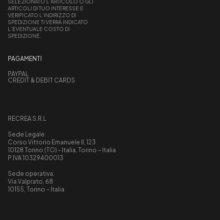
SELEZIONATO L’ARTICOLO O GLI
ARTICOLI DI TUO INTERESSE E
VERIFICATO L’INDIRIZZO DI
SPEDIZIONE TI VERRÀ INDICATO
L’EVENTUALE COSTO DI
SPEDIZIONE.
PAGAMENTI
PAYPAL
CREDIT & DEBIT CARDS
RECREA S.R.L
Sede Legale:
Corso Vittorio Emanuele II, 123
10128 Torino (TO) - Italia, Torino – Italia
P.IVA 10329400013
Sede operativa:
Via Valprato, 68
10155, Torino – Italia