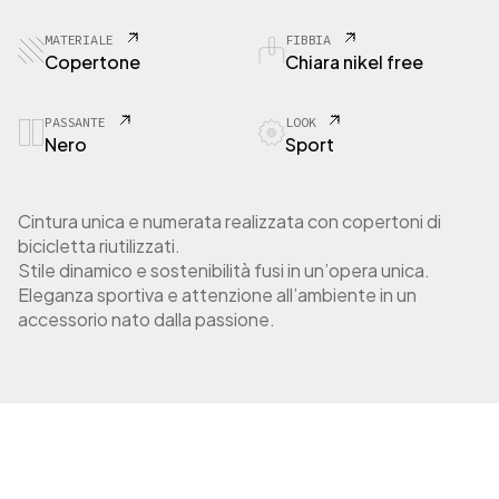
1
B
MATERIALE
FIBBIA
o
Copertone
Chiara nikel free
n
t
r
PASSANTE
LOOK
Nero
Sport
a
n
g
e
Cintura unica e numerata realizzata con copertoni di
r
bicicletta riutilizzati.
R
Stile dinamico e sostenibilità fusi in un’opera unica.
2
Eleganza sportiva e attenzione all’ambiente in un
q
accessorio nato dalla passione.
u
a
n
t
i
t
à