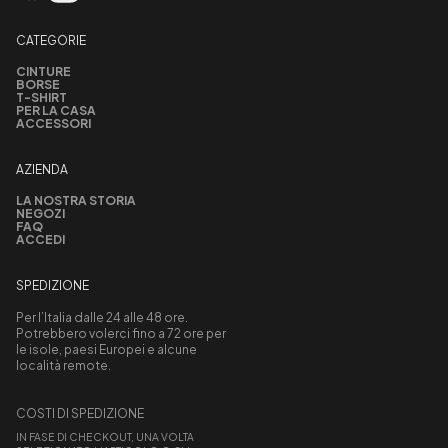
CATEGORIE
CINTURE
BORSE
T-SHIRT
PER LA CASA
ACCESSORI
AZIENDA
LA NOSTRA STORIA
NEGOZI
FAQ
ACCEDI
SPEDIZIONE
Per l’Italia dalle 24 alle 48 ore.
Potrebbero volerci fino a 72 ore per
le isole, paesi Europei e alcune
località remote.
COSTI DI SPEDIZIONE
IN FASE DI CHECKOUT, UNA VOLTA