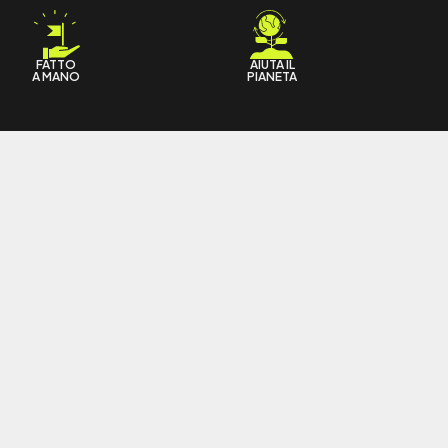
FATTO
AIUTA IL
A MANO
PIANETA