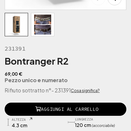
231391
Bontranger R2
69,00
€
Pezzo unico e numerato
Rifiuto sottratto n°
- 231391
Cosa significa?
2
AGGIUNGI AL CARRELLO
3
1
LUNGHEZZA
ALTEZZA
3
120 cm
4.3 cm
(accorciabile)
9