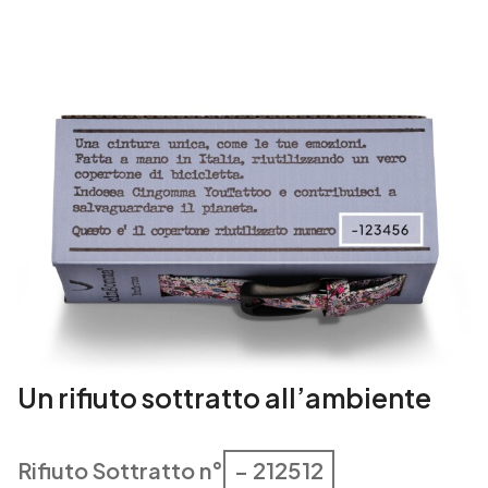
t
i
t
à
Un rifiuto sottratto all’ambiente
Rifiuto Sottratto n°
– 212512