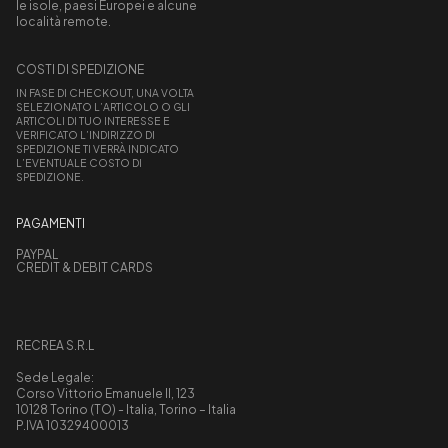
le isole, paesi Europei e alcune
località remote.
COSTI DI SPEDIZIONE
IN FASE DI CHECKOUT, UNA VOLTA
SELEZIONATO L’ARTICOLO O GLI
ARTICOLI DI TUO INTERESSE E
VERIFICATO L’INDIRIZZO DI
SPEDIZIONE TI VERRÀ INDICATO
L’EVENTUALE COSTO DI
SPEDIZIONE.
PAGAMENTI
PAYPAL
CREDIT & DEBIT CARDS
RECREA S.R.L
Sede Legale:
Corso Vittorio Emanuele II, 123
10128 Torino (TO) - Italia, Torino – Italia
P.IVA 10329400013