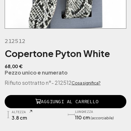
212512
Copertone Pyton White
68,00
€
Pezzo unico e numerato
Rifiuto sottratto n°
- 212512
Cosa significa?
2
AGGIUNGI AL CARRELLO
1
2
LUNGHEZZA
ALTEZZA
5
110 cm
3.8 cm
(accorciabile)
1
2