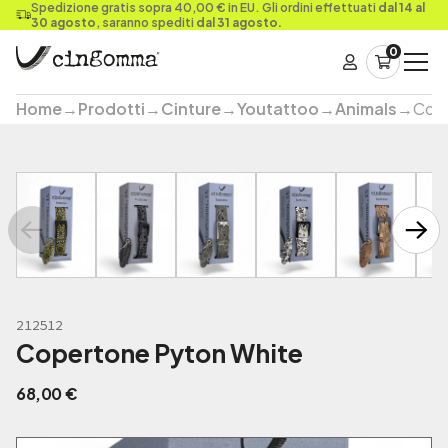
Spedizione gratis sopra 40,00 € in EU. Gli ordini effettuati
dal 14 al
30 agosto
, saranno spediti
dal 31 agosto.
0
Home
→
Prodotti
→
Cinture
→
Youtattoo
→
Animals
→
Cope
212512
Copertone Pyton White
68,00
€