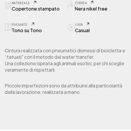
C
MATERIALE
FIBBIA
o
Copertone stampato
Nera nikel free
p
e
r
PASSANTE
LOOK
Tono su Tono
Casual
t
o
n
e
Cintura realizzata con pneumatici dismessi di bicicletta e
P
“tatuati” con il metodo del water transfer.
y
Una collezione ispirata agli animali esotici, per chi sceglie
t
veramente di rispettarli.
o
n
W
Piccole imperfezioni sono da attribuirsi alla particolarità
h
della lavorazione, realizzata a mano.
i
t
e
q
u
a
n