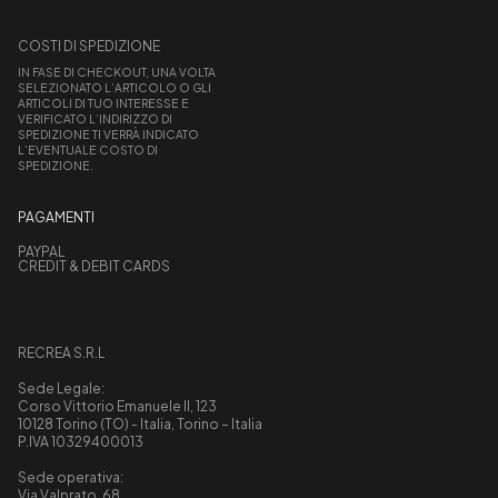
COSTI DI SPEDIZIONE
IN FASE DI CHECKOUT, UNA VOLTA
SELEZIONATO L’ARTICOLO O GLI
ARTICOLI DI TUO INTERESSE E
VERIFICATO L’INDIRIZZO DI
SPEDIZIONE TI VERRÀ INDICATO
L’EVENTUALE COSTO DI
SPEDIZIONE.
PAGAMENTI
PAYPAL
CREDIT & DEBIT CARDS
RECREA S.R.L
Sede Legale:
Corso Vittorio Emanuele II, 123
10128 Torino (TO) - Italia, Torino – Italia
P.IVA 10329400013
Sede operativa:
Via Valprato, 68