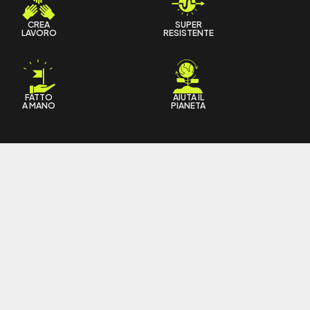
CREA
SUPER
LAVORO
RESISTENTE
FATTO
AIUTA IL
A MANO
PIANETA