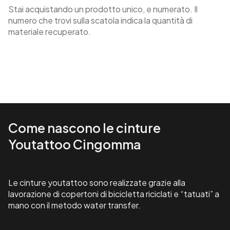
Stai acquistando un prodotto unico, e numerato. Il
numero che trovi sulla scatola indica la quantità di
materiale recuperato.
Come nascono le cinture
Youtattoo Cingomma
Le cinture youtattoo sono realizzate grazie alla
lavorazione di copertoni di bicicletta riciclati e “tatuati” a
mano con il metodo water transfer.