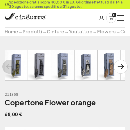
Spedizione gratis sopra 40,00 € in EU. Gli ordini effettuati
dal 14 al
30 agosto
, saranno spediti
dal 31 agosto.
0
Home
→
Prodotti
→
Cinture
→
Youtattoo
→
Flowers
→
Cop
211368
Copertone Flower orange
68,00
€