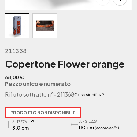
211368
Copertone Flower orange
68,00
€
Pezzo unico e numerato
Rifiuto sottratto n°
- 211368
Cosa significa?
PRODOTTO NON DISPONIBILE
LUNGHEZZA
ALTEZZA
110 cm
3.0 cm
(accorciabile)