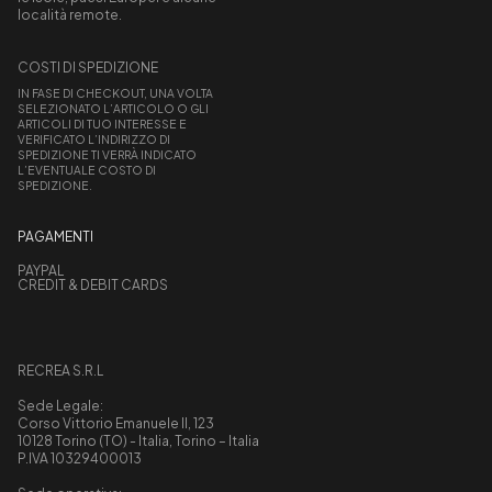
località remote.
COSTI DI SPEDIZIONE
IN FASE DI CHECKOUT, UNA VOLTA
SELEZIONATO L’ARTICOLO O GLI
ARTICOLI DI TUO INTERESSE E
VERIFICATO L’INDIRIZZO DI
SPEDIZIONE TI VERRÀ INDICATO
L’EVENTUALE COSTO DI
SPEDIZIONE.
PAGAMENTI
PAYPAL
CREDIT & DEBIT CARDS
RECREA S.R.L
Sede Legale:
Corso Vittorio Emanuele II, 123
10128 Torino (TO) - Italia, Torino – Italia
P.IVA 10329400013