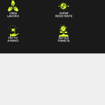
CREA
SUPER
LAVORO
RESISTENTE
FATTO
AIUTA IL
A MANO
PIANETA