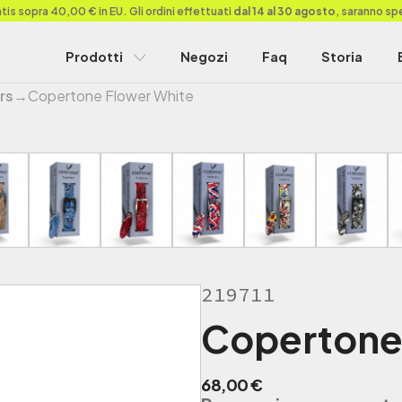
is sopra 40,00 € in EU. Gli ordini effettuati
dal 14 al 30 agosto
, saranno sp
Prodotti
Negozi
Faq
Storia
rs
→
Copertone Flower White
219711
Copertone
68,00
€