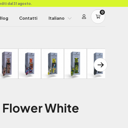
editi
dal 31 agosto.
0
Blog
Contatti
Italiano
 Flower White