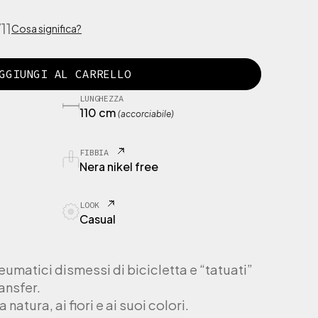
11
Cosa significa?
GGIUNGI AL CARRELLO
LUNGHEZZA
110 cm
(accorciabile)
FIBBIA
Nera nikel free
LOOK
Casual
eumatici dismessi di bicicletta e “tatuati”
ansfer.
 natura, ai fiori e ai suoi colori.