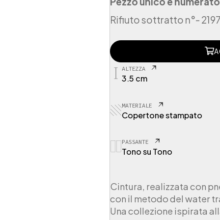
Pezzo unico e numerato
Rifiuto sottratto n°
- 2197
2
A
1
9
ALTEZZA
7
3.5 cm
1
1
C
MATERIALE
o
Copertone stampato
p
e
r
PASSANTE
Tono su Tono
t
o
n
e
Cintura, realizzata con pn
F
con il metodo del water tr
l
Una collezione ispirata alla
o