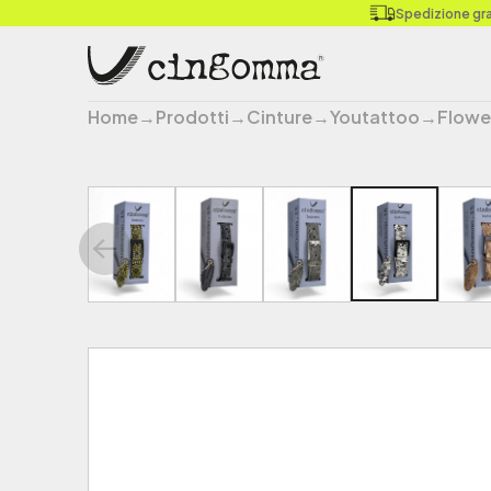
Spedizione grat
Home
→
Prodotti
→
Cinture
→
Youtattoo
→
Flowe