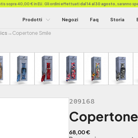
is sopra 40,00 € in EU. Gli ordini effettuati
dal 14 al 30 agosto
, saranno sp
Prodotti
Negozi
Faq
Storia
ics
→
Copertone Smile
209168
Copertone
68,00
€