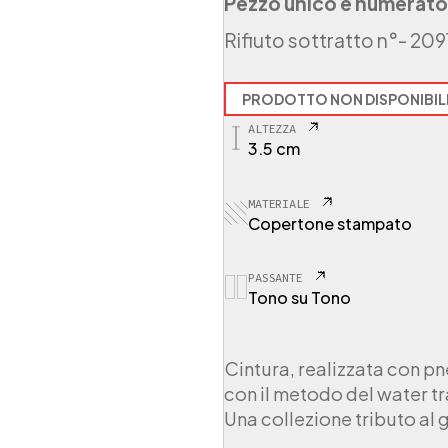
Pezzo unico e numerato
Rifiuto sottratto n°
- 209
PRODOTTO NON DISPONIBIL
ALTEZZA
3.5 cm
MATERIALE
Copertone stampato
PASSANTE
Tono su Tono
Cintura, realizzata con pn
con il metodo del water tr
Una collezione tributo al