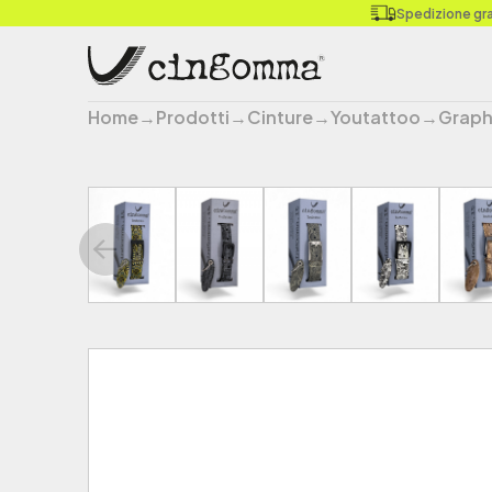
Spedizione grat
Home
→
Prodotti
→
Cinture
→
Youtattoo
→
Graph