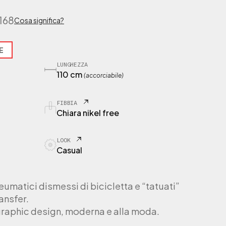
168
Cosa significa?
E
LUNGHEZZA
110 cm
(accorciabile)
FIBBIA
Chiara nikel free
LOOK
Casual
eumatici dismessi di bicicletta e “tatuati”
ansfer.
 graphic design, moderna e alla moda.