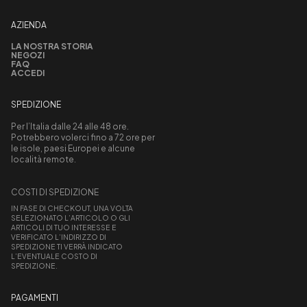
AZIENDA
LA NOSTRA STORIA
NEGOZI
FAQ
ACCEDI
SPEDIZIONE
Per l’Italia dalle 24 alle 48 ore.
Potrebbero volerci fino a 72 ore per
le isole, paesi Europei e alcune
località remote.
COSTI DI SPEDIZIONE
IN FASE DI CHECKOUT, UNA VOLTA
SELEZIONATO L’ARTICOLO O GLI
ARTICOLI DI TUO INTERESSE E
VERIFICATO L’INDIRIZZO DI
SPEDIZIONE TI VERRÀ INDICATO
L’EVENTUALE COSTO DI
SPEDIZIONE.
PAGAMENTI