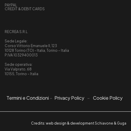
PAYPAL
CREDIT & DEBIT CARDS
RECREA S.R.L
Sede Legale:
Corso Vittorio Emanuele II, 123
10128 Torino (TO) - Italia, Torino – Italia
P.IVA 10329400013
Sede operativa:
Via Valprato, 68
10155, Torino – Italia
Termini e Condizioni
–
Privacy Policy
–
Cookie Policy
Credits: web design & development
Schiavone & Guga