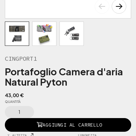
CINGPORT1
Portafoglio Camera d'aria
Natural Pyton
43,00
€
QUANTITÀ
C
I
N
AGGIUNGI AL CARRELLO
G
P
ALTEZZA
LUNGHEZZA