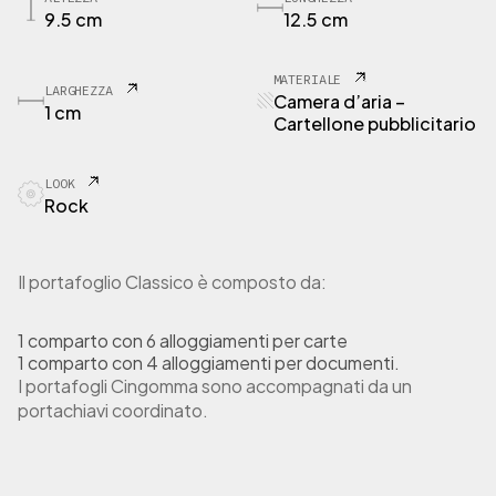
O
9.5 cm
12.5 cm
R
T
1
MATERIALE
LARGHEZZA
P
Camera d’aria –
1 cm
o
Cartellone pubblicitario
r
t
LOOK
a
Rock
f
o
g
l
Il portafoglio Classico è composto da:
i
o
1 comparto con 6 alloggiamenti per carte
C
1 comparto con 4 alloggiamenti per documenti.
a
I portafogli Cingomma sono accompagnati da un
m
e
portachiavi coordinato.
r
a
d