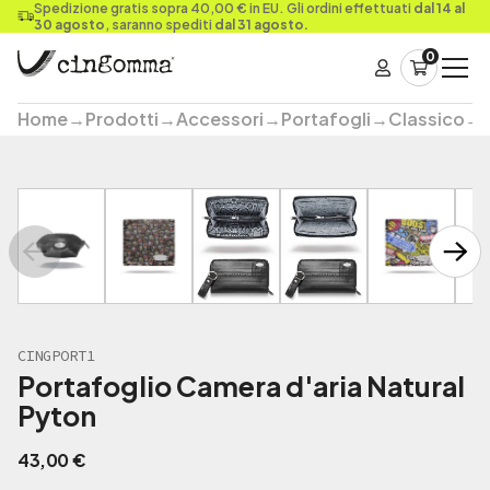
Spedizione gratis sopra 40,00 € in EU. Gli ordini effettuati
dal 14 al
30 agosto
, saranno spediti
dal 31 agosto.
0
Home
→
Prodotti
→
Accessori
→
Portafogli
→
Classico
→
CINGPORT1
Portafoglio Camera d'aria Natural
Pyton
43,00
€