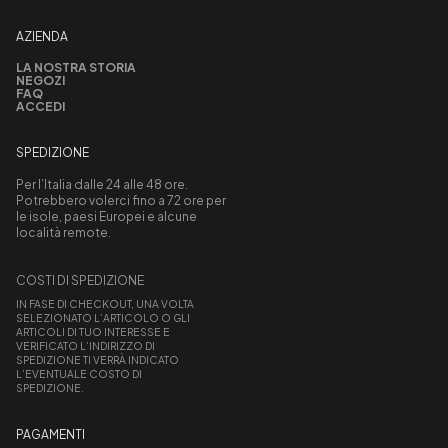
AZIENDA
LA NOSTRA STORIA
NEGOZI
FAQ
ACCEDI
SPEDIZIONE
Per l’Italia dalle 24 alle 48 ore.
Potrebbero volerci fino a 72 ore per
le isole, paesi Europei e alcune
località remote.
COSTI DI SPEDIZIONE
IN FASE DI CHECKOUT, UNA VOLTA
SELEZIONATO L’ARTICOLO O GLI
ARTICOLI DI TUO INTERESSE E
VERIFICATO L’INDIRIZZO DI
SPEDIZIONE TI VERRÀ INDICATO
L’EVENTUALE COSTO DI
SPEDIZIONE.
PAGAMENTI