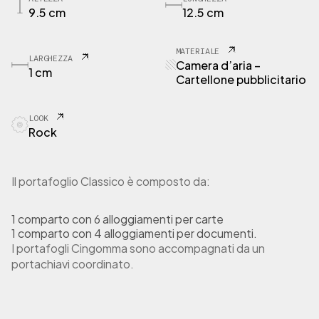
O
9.5 cm
12.5 cm
R
T
1
MATERIALE
LARGHEZZA
P
Camera d’aria –
1 cm
o
Cartellone pubblicitario
r
t
LOOK
a
Rock
f
o
g
l
Il portafoglio Classico è composto da:
i
o
1 comparto con 6 alloggiamenti per carte
C
1 comparto con 4 alloggiamenti per documenti.
a
I portafogli Cingomma sono accompagnati da un
m
e
portachiavi coordinato.
r
a
d