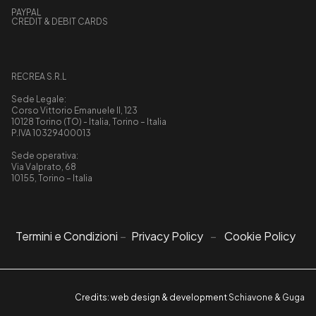
PAYPAL
CREDIT & DEBIT CARDS
RECREA S.R.L
Sede Legale:
Corso Vittorio Emanuele II, 123
10128 Torino (TO) - Italia, Torino – Italia
P.IVA 10329400013
Sede operativa:
Via Valprato, 68
10155, Torino – Italia
Termini e Condizioni
–
Privacy Policy
–
Cookie Policy
Credits: web design & development
Schiavone & Guga