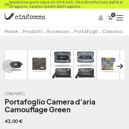
Spedizione gratis sopra 40,00 € in EU. Gli ordini effettuati
dal 14 al
30 agosto
, saranno spediti
dal 31 agosto.
0
Home
→
Prodotti
→
Accessori
→
Portafogli
→
Classico
→
CINGPORT1
Portafoglio Camera d'aria
Camouflage Green
43,00
€