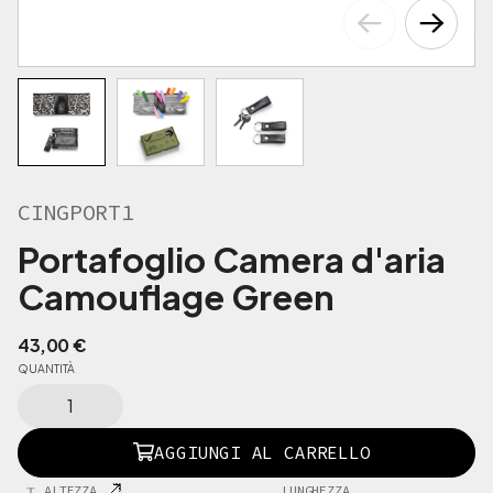
CINGPORT1
Portafoglio Camera d'aria
Camouflage Green
43,00
€
QUANTITÀ
C
I
N
AGGIUNGI AL CARRELLO
G
P
ALTEZZA
LUNGHEZZA