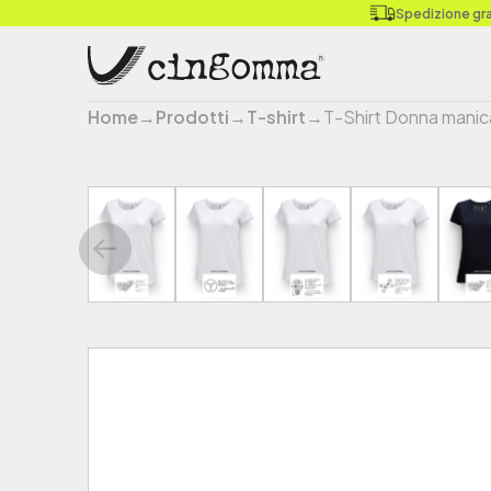
Spedizione grat
Home
→
Prodotti
→
T-shirt
→
T-Shirt Donna manic