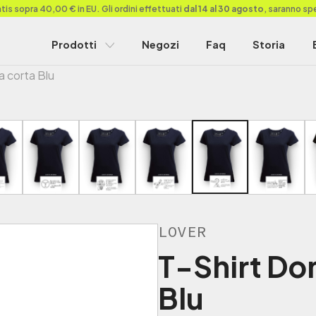
is sopra 40,00 € in EU. Gli ordini effettuati
dal 14 al 30 agosto
, saranno sp
Prodotti
Negozi
Faq
Storia
a corta Blu
LOVER
T-Shirt Do
Blu