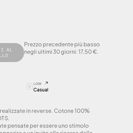
Prezzo precedente più basso
GI AL
negli ultimi 30 giorni:
17,50
€
.
LLO
LOOK
Casual
 realizzate in reverse. Cotone 100%
OTS.
tate pensate per essere uno stimolo
apparire e un invito alla ricerca della