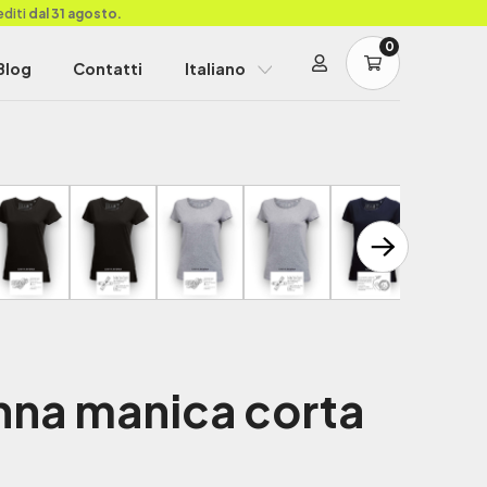
editi
dal 31 agosto.
0
Blog
Contatti
Italiano
nna manica corta