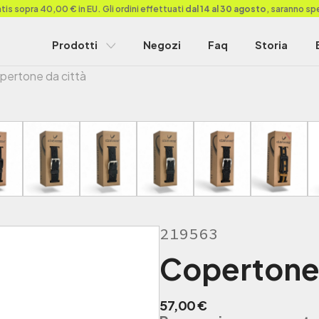
is sopra 40,00 € in EU. Gli ordini effettuati
dal 14 al 30 agosto
, saranno sp
Prodotti
Negozi
Faq
Storia
pertone da città
219563
Copertone 
57,00
€