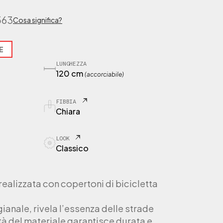
563
Cosa significa?
E
LUNGHEZZA
120 cm
(accorciabile)
FIBBIA
Chiara
LOOK
Classico
ealizzata con copertoni di bicicletta
gianale, rivela l’essenza delle strade
ità del materiale garantisce durata e