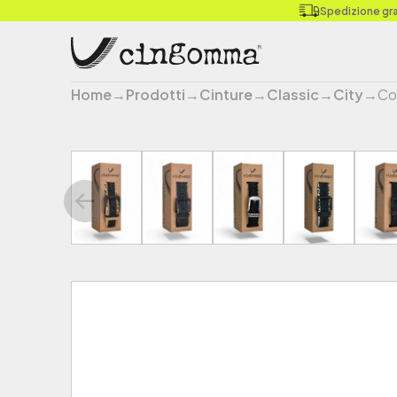
Spedizione grat
Home
→
Prodotti
→
Cinture
→
Classic
→
City
→
Co