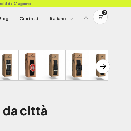
editi
dal 31 agosto.
0
Blog
Contatti
Italiano
da città