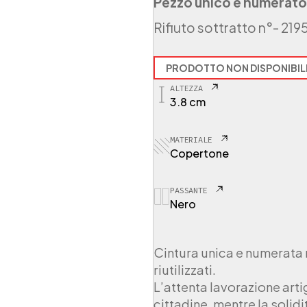
Pezzo unico e numerato
Rifiuto sottratto n°
- 219
PRODOTTO NON DISPONIBIL
ALTEZZA
3.8 cm
MATERIALE
Copertone
PASSANTE
Nero
Cintura unica e numerata r
riutilizzati.
L’attenta lavorazione arti
cittadine, mentre la solid