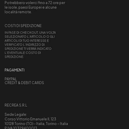
Potrebbero volerci fino a 72 ore per
le isole, paesi Europei e alcune
località remote.
COSTI DI SPEDIZIONE
IN FASE DI CHECKOUT, UNA VOLTA
SELEZIONATO L’ARTICOLO O GLI
ARTICOLI DI TUO INTERESSE E
VERIFICATO L’INDIRIZZO DI
SPEDIZIONE TI VERRÀ INDICATO
L’EVENTUALE COSTO DI
SPEDIZIONE.
PAGAMENTI
PAYPAL
CREDIT & DEBIT CARDS
RECREA S.R.L
Sede Legale:
Corso Vittorio Emanuele II, 123
10128 Torino (TO) - Italia, Torino – Italia
P.IVA 10329400013