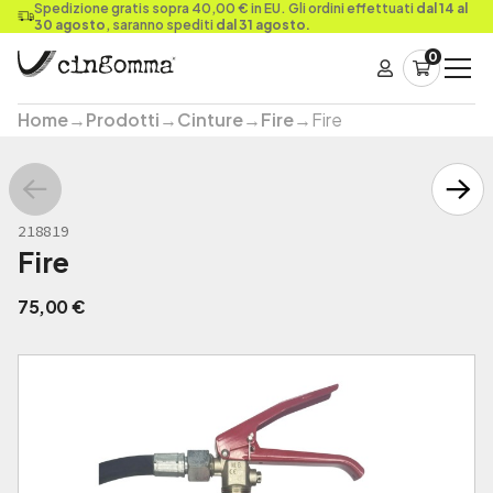
Spedizione gratis sopra 40,00 € in EU. Gli ordini effettuati
dal 14 al
30 agosto
, saranno spediti
dal 31 agosto.
0
Home
→
Prodotti
→
Cinture
→
Fire
→
Fire
218819
Fire
75,00
€