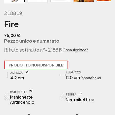
218819
Fire
75,00
€
Pezzo unico e numerato
Rifiuto sottratto n°
- 218819
Cosa significa?
PRODOTTO NON DISPONIBILE
LUNGHEZZA
ALTEZZA
120 cm
4.2 cm
(accorciabile)
MATERIALE
FIBBIA
Manichette
Nera nikel free
Antincendio