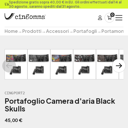
Spedizione gratis sopra 40,00 € in EU. Gli ordini effettuati
dal 14 al
30 agosto
, saranno spediti
dal 31 agosto.
0
Home
→
Prodotti
→
Accessori
→
Portafogli
→
Portamone
CINGPORT2
Portafoglio Camera d'aria Black
Skulls
45,00
€