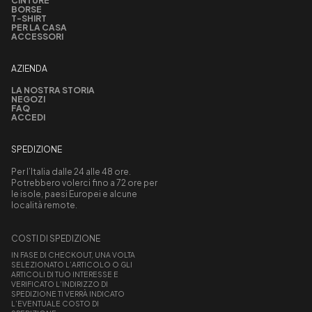
CINTURE
BORSE
T-SHIRT
PER LA CASA
ACCESSORI
AZIENDA
LA NOSTRA STORIA
NEGOZI
FAQ
ACCEDI
SPEDIZIONE
Per l’Italia dalle 24 alle 48 ore.
Potrebbero volerci fino a 72 ore per
le isole, paesi Europei e alcune
località remote.
COSTI DI SPEDIZIONE
IN FASE DI CHECKOUT, UNA VOLTA
SELEZIONATO L’ARTICOLO O GLI
ARTICOLI DI TUO INTERESSE E
VERIFICATO L’INDIRIZZO DI
SPEDIZIONE TI VERRÀ INDICATO
L’EVENTUALE COSTO DI