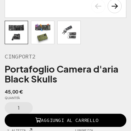
CINGPORT2
Portafoglio Camera d'aria
Black Skulls
45,00
€
QUANTITÀ
C
I
N
AGGIUNGI AL CARRELLO
G
P
ALTEZZA
LUNGHEZZA