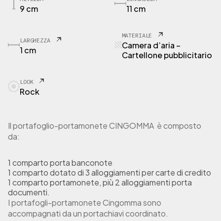
O
9 cm
11 cm
R
T
2
MATERIALE
LARGHEZZA
P
Camera d’aria –
1 cm
o
Cartellone pubblicitario
r
t
LOOK
a
Rock
f
o
g
l
Il portafoglio-portamonete CINGOMMA è composto
i
da:
o
C
a
1 comparto porta banconote
m
1 comparto dotato di 3 alloggiamenti per carte di credito
e
1 comparto portamonete, più 2 alloggiamenti porta
r
documenti.
a
I portafogli-portamonete Cingomma sono
d
accompagnati da un portachiavi coordinato.