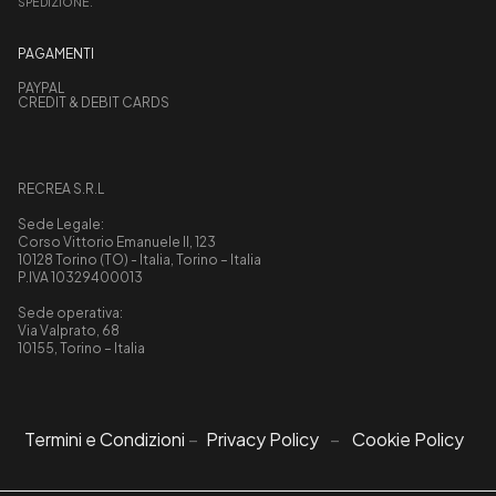
SPEDIZIONE.
PAGAMENTI
PAYPAL
CREDIT & DEBIT CARDS
RECREA S.R.L
Sede Legale:
Corso Vittorio Emanuele II, 123
10128 Torino (TO) - Italia, Torino – Italia
P.IVA 10329400013
Sede operativa:
Via Valprato, 68
10155, Torino – Italia
Termini e Condizioni
–
Privacy Policy
–
Cookie Policy